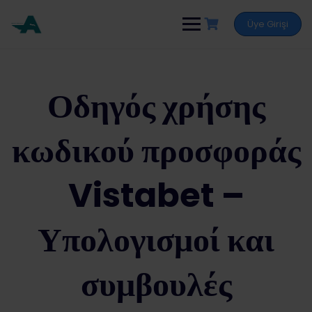
Skip
to
Üye Girişi
content
Οδηγός χρήσης
κωδικού προσφοράς
Vistabet –
Υπολογισμοί και
συμβουλές