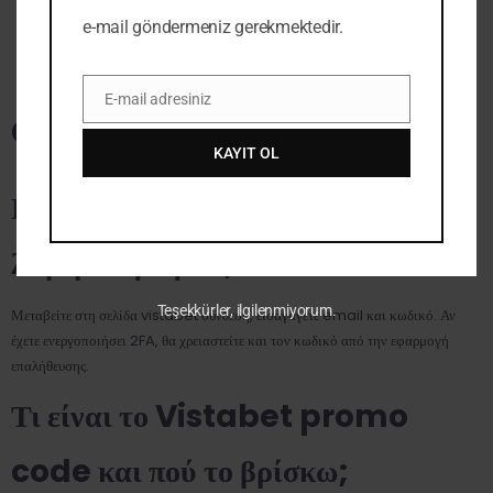
ζητήστε κατάσταση της αίτησης.
e-mail göndermeniz gerekmektedir.
Αν περάσουν 72 ώρες χωρίς απάντηση, στείλτε email στο
support@vistabet.gr με τον αριθμό αναφοράς.
Ως τελευταία λύση, επικοινωνήστε με τον διαμεσολαβητή iGaming (π.χ.
IBAS).
E-mail adresiniz
Email
Common Questions
KAYIT OL
Πώς μπορώ να κάνω σύνδεση στο
λογαριασμό μου;
Teşekkürler, ilgilenmiyorum.
Μεταβείτε στη σελίδα vistabet σύνδεση, εισαγάγετε email και κωδικό. Αν
έχετε ενεργοποιήσει 2FA, θα χρειαστείτε και τον κωδικό από την εφαρμογή
επαλήθευσης.
Τι είναι το Vistabet promo
code και πού το βρίσκω;