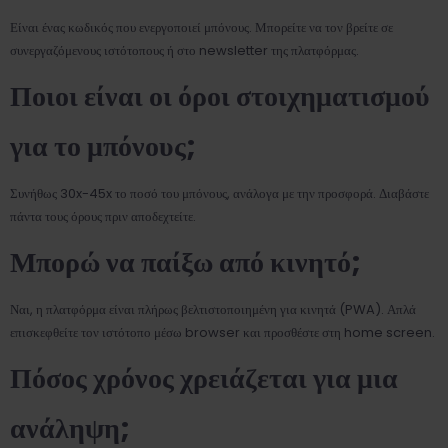
Είναι ένας κωδικός που ενεργοποιεί μπόνους. Μπορείτε να τον βρείτε σε
συνεργαζόμενους ιστότοπους ή στο newsletter της πλατφόρμας.
Ποιοι είναι οι όροι στοιχηματισμού
για το μπόνους;
Συνήθως 30x-45x το ποσό του μπόνους, ανάλογα με την προσφορά. Διαβάστε
πάντα τους όρους πριν αποδεχτείτε.
Μπορώ να παίξω από κινητό;
Ναι, η πλατφόρμα είναι πλήρως βελτιστοποιημένη για κινητά (PWA). Απλά
επισκεφθείτε τον ιστότοπο μέσω browser και προσθέστε στη home screen.
Πόσος χρόνος χρειάζεται για μια
ανάληψη;