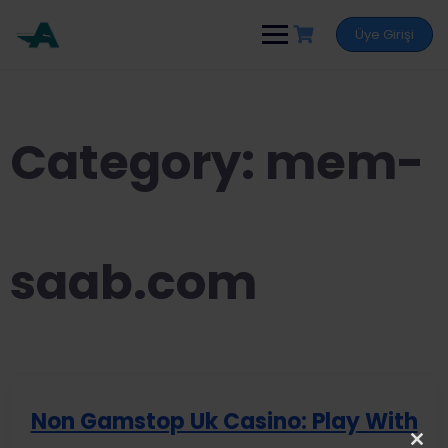
Skip
to
Üye Girişi
content
Category:
mem-
saab.com
Non Gamstop Uk Casino: Play With