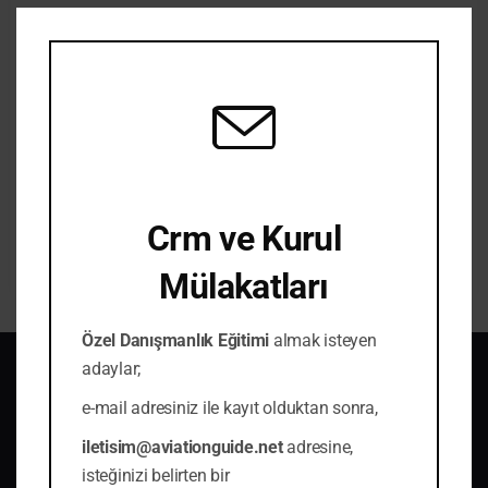
Clos
Confidence
this
modu
June 25, 2026
Looking for a way to enjoy online gambling without the
restrictions of Gamstop? Non Gamstop UK non gamstop
Crm ve Kurul
Continue Reading →
Mülakatları
Özel Danışmanlık Eğitimi
almak isteyen
adaylar;
e-mail adresiniz ile kayıt olduktan sonra,
Türkiye'de online havacılık eğitimini farklı bir
iletisim@aviationguide.net
adresine,
noktaya taşıyoruz.
isteğinizi belirten bir