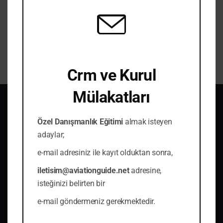
kurs ICAO İngilizce Seviye 6 sahibi Cemal Türkoğlu
gözetiminde hazırlanmıştır.
Continue Reading →
Crm ve Kurul
Mülakatları
Özel Danışmanlık Eğitimi
almak isteyen
adaylar;
Türkiye'de online havacılık eğitimini farklı bir
noktaya taşıyoruz.
e-mail adresiniz ile kayıt olduktan sonra,
iletisim@aviationguide.net
adresine,
+974 330 39 151
isteğinizi belirten bir
iletisim@aviationguide.net
e-mail göndermeniz gerekmektedir.