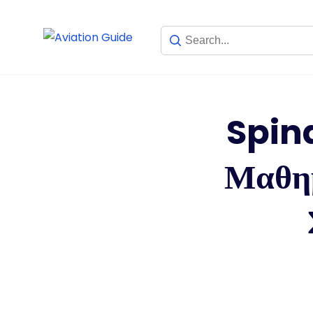
Skip
to
content
Spina
Μαθημ