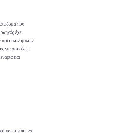
λατφόρμα που
οδηγός έχει
ν και οικονομικών
ές για ασφαλείς
ενάρια και
κά που πρέπει να