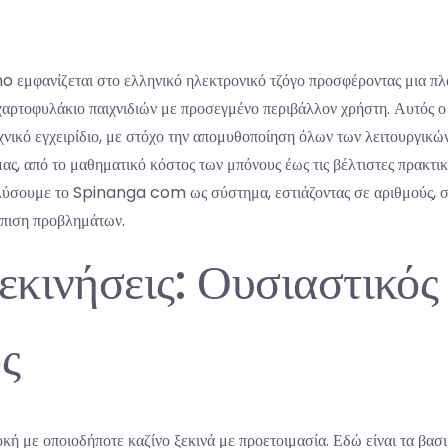
 εμφανίζεται στο ελληνικό ηλεκτρονικό τζόγο προσφέροντας μια π
χαρτοφυλάκιο παιχνιδιών με προσεγμένο περιβάλλον χρήστη. Αυτός ο 
εχνικό εγχειρίδιο, με στόχο την απομυθοποίηση όλων των λειτουργικώ
ας, από το μαθηματικό κόστος των μπόνους έως τις βέλτιστες πρακτικ
λύσουμε το Spinanga com ως σύστημα, εστιάζοντας σε αριθμούς, σ
ώπιση προβλημάτων.
εκινήσεις: Ουσιαστικός
ς
κή με οποιοδήποτε καζίνο ξεκινά με προετοιμασία. Εδώ είναι τα βασι