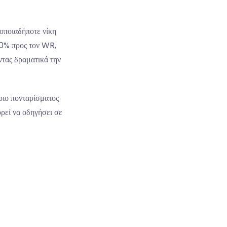
 οποιαδήποτε νίκη
00% προς τον WR,
ντας δραματικά την
ριο πονταρίσματος
ρεί να οδηγήσει σε