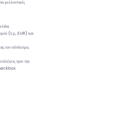
ια μελλοντικές
ελίδα.
ού (π.χ., EUR) και
τας τον σύνδεσμο,
επιλέγεις πριν την
checkbox.