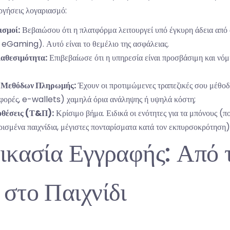
υργήσεις λογαριασμό:
ισμοί:
Βεβαιώσου ότι η πλατφόρμα λειτουργεί υπό έγκυρη άδεια από
 eGaming). Αυτό είναι το θεμέλιο της ασφάλειας.
αθεσιμότητα:
Επιβεβαίωσε ότι η υπηρεσία είναι προσβάσιμη και νόμ
α Μεθόδων Πληρωμής:
Έχουν οι προτιμώμενες τραπεζικές σου μέθοδο
αφορές, e-wallets) χαμηλά όρια ανάληψης ή υψηλά κόστη;
οθέσεις (Τ&Π):
Κρίσιμο βήμα. Ειδικά οι ενότητες για τα μπόνους (
ρισμένα παιχνίδια, μέγιστες πονταρίσματα κατά τον εκπυρσοκρότηση)
ικασία Εγγραφής: Από 
στο Παιχνίδι