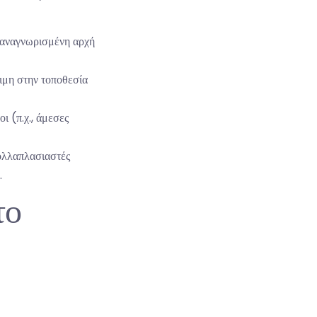
 αναγνωρισμένη αρχή
ιμη στην τοποθεσία
ι (π.χ., άμεσες
πολλαπλασιαστές
.
το