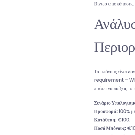
Βίντεο επισκόπησης:
Ανάλυσ
Περιορ
Τα μπόνους είναι δα
requirement – WR) ε
πρέπει να παίξεις το
Σενάριο Υπολογισμ
Προσφορά:
100% μπ
Κατάθεση:
€100.
Ποσό Μπόνους:
€10