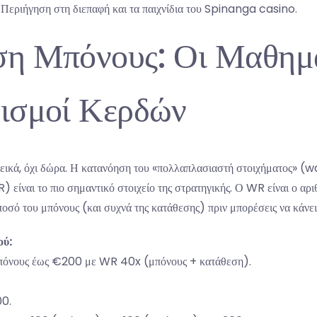
 Περιήγηση στη διεπαφή και τα παιχνίδια του Spinanga casino.
η Μπόνους: Οι Μαθημα
ισμοί Κερδών
νεικά, όχι δώρα. Η κατανόηση του «πολλαπλασιαστή στοιχήματος» (
ίναι το πιο σημαντικό στοιχείο της στρατηγικής. Ο WR είναι ο αρ
 ποσό του μπόνους (και συχνά της κατάθεσης) πριν μπορέσεις να κάνε
ού:
όνους έως €200 με WR 40x (μπόνους + κατάθεση).
0.