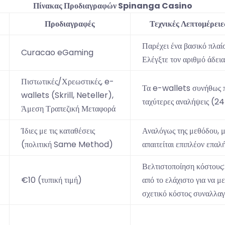
Πίνακας Προδιαγραφών Spinanga Casino
Προδιαγραφές
Τεχνικές Λεπτομέρειε
Παρέχει ένα βασικό πλαί
Curacao eGaming
Ελέγξτε τον αριθμό άδεια
Πιστωτικές/Χρεωστικές, e-
Τα e-wallets συνήθως π
wallets (Skrill, Neteller),
ταχύτερες αναλήψεις (24
Άμεση Τραπεζική Μεταφορά
Ίδιες με τις καταθέσεις
Αναλόγως της μεθόδου, μ
(πολιτική Same Method)
απαιτείται επιπλέον επαλ
Βελτιστοποίηση κόστους
€10 (τυπική τιμή)
από το ελάχιστο για να μ
σχετικό κόστος συναλλαγ