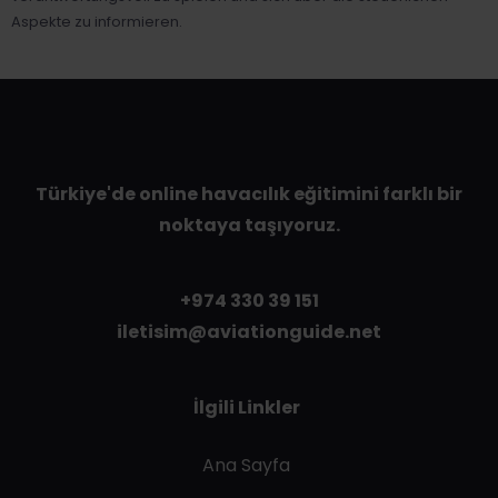
Aspekte zu informieren.
Türkiye'de online havacılık eğitimini farklı bir
noktaya taşıyoruz.
+974 330 39 151
iletisim@aviationguide.net
İlgili Linkler
Ana Sayfa