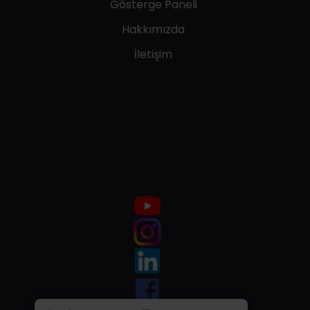
Gösterge Paneli
Hakkımızda
İletişim