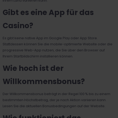
Ihrem Land variieren kann.
Gibt es eine App für das
Casino?
Es gibt keine native App im Google Play oder App Store.
Stattdessen können Sie die mobile-optimierte Website oder die
progressive Web-App nutzen, die Sie über den Browser auf
Ihrem Startbildschirm installieren können.
Wie hoch ist der
Willkommensbonus?
Der Willkommensbonus beträgt in der Regel 100 % bis zu einem
bestimmten Höchstbetrag, der je nach Aktion variieren kann.
Lesen Sie die aktuellen Bonusbedingungen auf der Website.