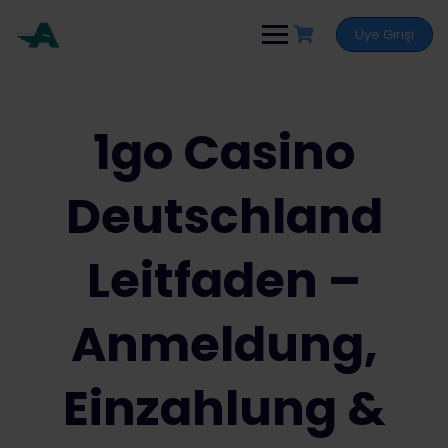
Skip
to
Üye Girişi
content
1go Casino
Deutschland
Leitfaden –
Anmeldung,
Einzahlung &