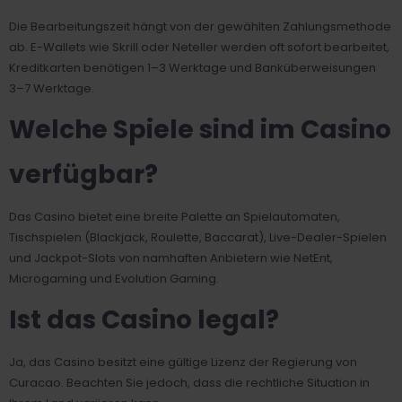
Die Bearbeitungszeit hängt von der gewählten Zahlungsmethode
ab. E-Wallets wie Skrill oder Neteller werden oft sofort bearbeitet,
Kreditkarten benötigen 1–3 Werktage und Banküberweisungen
3–7 Werktage.
Welche Spiele sind im Casino
verfügbar?
Das Casino bietet eine breite Palette an Spielautomaten,
Tischspielen (Blackjack, Roulette, Baccarat), Live-Dealer-Spielen
und Jackpot-Slots von namhaften Anbietern wie NetEnt,
Microgaming und Evolution Gaming.
Ist das Casino legal?
Ja, das Casino besitzt eine gültige Lizenz der Regierung von
Curacao. Beachten Sie jedoch, dass die rechtliche Situation in