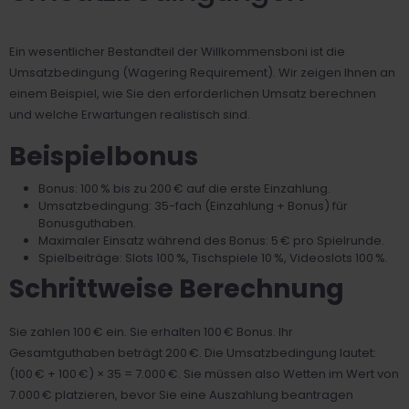
Ein wesentlicher Bestandteil der Willkommensboni ist die
Umsatzbedingung (Wagering Requirement). Wir zeigen Ihnen an
einem Beispiel, wie Sie den erforderlichen Umsatz berechnen
und welche Erwartungen realistisch sind.
Beispielbonus
Bonus: 100 % bis zu 200 € auf die erste Einzahlung.
Umsatzbedingung: 35-fach (Einzahlung + Bonus) für
Bonusguthaben.
Maximaler Einsatz während des Bonus: 5 € pro Spielrunde.
Spielbeiträge: Slots 100 %, Tischspiele 10 %, Videoslots 100 %.
Schrittweise Berechnung
Sie zahlen 100 € ein. Sie erhalten 100 € Bonus. Ihr
Gesamtguthaben beträgt 200 €. Die Umsatzbedingung lautet:
(100 € + 100 €) × 35 = 7.000 €. Sie müssen also Wetten im Wert von
7.000 € platzieren, bevor Sie eine Auszahlung beantragen