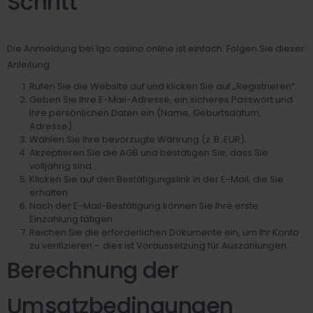
Schritt
Die Anmeldung bei 1go casino online ist einfach. Folgen Sie dieser
Anleitung:
Rufen Sie die Website auf und klicken Sie auf „Registrieren“.
Geben Sie Ihre E-Mail-Adresse, ein sicheres Passwort und
Ihre persönlichen Daten ein (Name, Geburtsdatum,
Adresse).
Wählen Sie Ihre bevorzugte Währung (z. B. EUR).
Akzeptieren Sie die AGB und bestätigen Sie, dass Sie
volljährig sind.
Klicken Sie auf den Bestätigungslink in der E-Mail, die Sie
erhalten.
Nach der E-Mail-Bestätigung können Sie Ihre erste
Einzahlung tätigen.
Reichen Sie die erforderlichen Dokumente ein, um Ihr Konto
zu verifizieren – dies ist Voraussetzung für Auszahlungen.
Berechnung der
Umsatzbedingungen