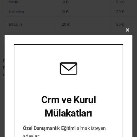
Skrill
10 €
20 €
Neteller
10 €
20 €
Bitcoin
20 €
50 €
Clos
this
Banküberweisung
25 €
50 €
modu
Die Verwendung von E-Wallets ist in der Regel am schnellsten.
Beachten Sie, dass Auszahlungen nur auf dieselbe Methode wie
die Einzahlung erfolgen können (sofern möglich).
Crm ve Kurul
Mülakatları
Özel Danışmanlık Eğitimi
almak isteyen
adaylar;