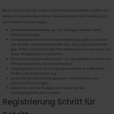
Bevor Sie sich bei 1go casino deutschland anmelden, sollten Sie
einige Vorbereitungen treffen. Dies erleichtert den Einstieg und
vermeidet Verzögerungen.
Stabile Internetverbindung – für flüssiges Spielen ohne
Unterbrechungen.
Kompatibles Gerät: Da es keine native App gibt, nutzen Sie
die mobile-optimierte Website oder die progressive Web-
App (PWA). Sie können die PWA direkt über den Browser auf
Ihrem Startbildschirm speichern.
Persönliche Dokumente bereit – für die spätere Verifizierung
(Personalausweis, Adressnachweis).
Überlegen Sie sich eine Zahlungsmethode: Kreditkarte, E-
Wallet oder Kryptowährung.
Lesen Sie die Bonusbedingungen – insbesondere die
Umsatzanforderungen.
Setzen Sie sich ein Budget und nutzen Sie die
Einzahlungslimits des Casinos.
Registrierung Schritt für