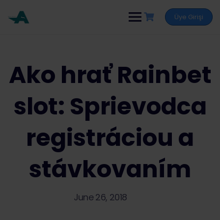
Skip
to
Üye Girişi
content
Ako hrať Rainbet
slot: Sprievodca
registráciou a
stávkovaním
June 26, 2018