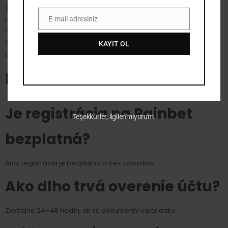
(denný, týždenný, mesačný), limit na prehratú sumu, časový limit
relácie a možnosť dočasného alebo trvalého vylúčenia. Tieto
E-mail adresiniz
Email
nastavenia nájdete v časti „Zodpovedné hranie“ v profile.
Odporúčame si ich nastaviť hneď po registrácii – ochránia vás
KAYIT OL
pred prílišným hraním.
FAQ
Je registrácia na Rainbet
Teşekkürler, ilgilenmiyorum.
bezplatná?
Áno, registrácia je bezplatná a bez záväzkov.
Ako dlho trvá overenie účtu?
Zvyčajne 24–48 hodín, ak sú dokumenty v poriadku.