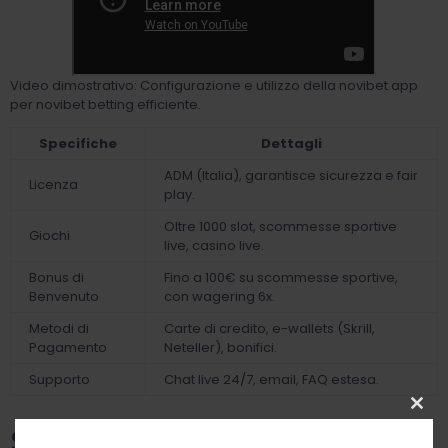
Video dimostrativo: Configurazione e utilizzo della novibet app
per novibet betting efficiente.
Specifiche
Dettagli
ADM (Italia), garantisce sicurezza e fair
Licenza
play.
Oltre 1000 slot, scommesse sportive
Giochi
live, casino live.
Bonus di
Fino a 100€ su scommesse sportive,
Benvenuto
con wagering 6x.
Metodi di
Carte di credito, e-wallets (Skrill,
Pagamento
Neteller), bonifici.
Supporto
Chat live 24/7, email, FAQ estesa.
Clos
Strategia Bonus con Calcoli
this
modu