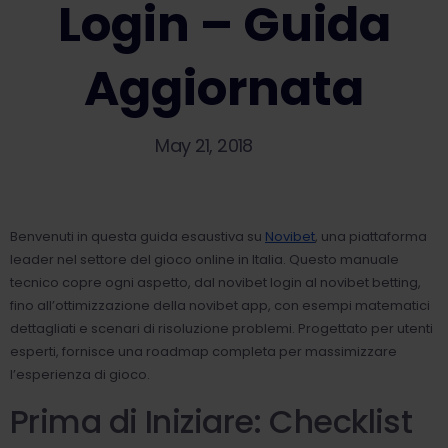
Login – Guida
Aggiornata
May 21, 2018
Benvenuti in questa guida esaustiva su
Novibet
, una piattaforma
leader nel settore del gioco online in Italia. Questo manuale
tecnico copre ogni aspetto, dal novibet login al novibet betting,
fino all’ottimizzazione della novibet app, con esempi matematici
dettagliati e scenari di risoluzione problemi. Progettato per utenti
esperti, fornisce una roadmap completa per massimizzare
l’esperienza di gioco.
Prima di Iniziare: Checklist