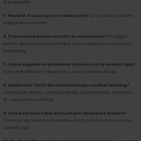
di probabilità.
5. Novibet è sicuro per le transazioni?
Sì, con licenza ADM e
crittografia avanzata.
6. Posso usare bonus su tutte le scommesse?
No, leggi i
termini: alcuni bonus sono limitati a sport specifici o escludono
live betting.
7. Come segnalo un problema tecnico con la novibet app?
Vai su Impostazioni > Supporto o usa la chat live dal sito.
8. Quali sono i limiti di scommessa per novibet betting?
Variabili per evento, controlla nel slip di scommessa; minimi da
1€, massimi fino a 5000€.
9. Come verifico il mio account per sbloccare prelievi?
Carica un documento d’identità e una prova di indirizzo dopo il
novibet login.