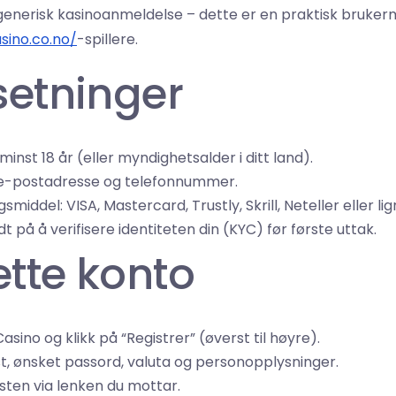
 generisk kasinoanmeldelse – dette er en praktisk bruker
sino.co.no/
-spillere.
setninger
nst 18 år (eller myndighetsalder i ditt land).
 e-postadresse og telefonnummer.
smiddel: VISA, Mastercard, Trustly, Skrill, Neteller eller li
 på å verifisere identiteten din (KYC) før første uttak.
tte konto
Casino og klikk på “Registrer” (øverst til høyre).
st, ønsket passord, valuta og personopplysninger.
sten via lenken du mottar.