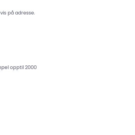
vis på adresse.
mpel opptil 2000