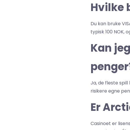
Hvilke 
Du kan bruke VISA
typisk 100 NOK, o
Kan jeg 
penger
Ja, de fleste spi
risikere egne pen
Er Arct
Casinoet er lisen