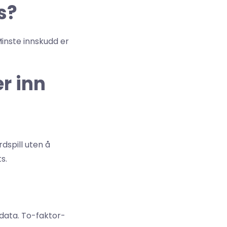
s?
Minste innskudd er
er inn
dspill uten å
s.
 data. To-faktor-