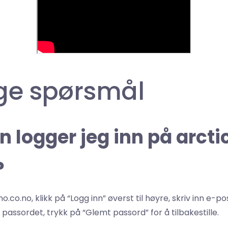
ge spørsmål
 logger jeg inn på arcti
?
no.co.no, klikk på “Logg inn” øverst til høyre, skriv inn e-p
 passordet, trykk på “Glemt passord” for å tilbakestille.