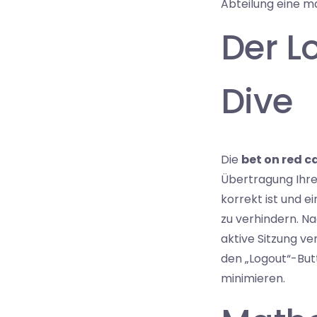
Abteilung eine ma
Der L
Dive
Die
bet on red c
Übertragung Ihrer
korrekt ist und e
zu verhindern. Na
aktive Sitzung ve
den „Logout“-Butt
minimieren.