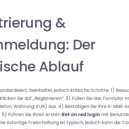
trierung &
nmeldung: Der
ische Ablauf
andardisiert, beinhaltet jedoch kritische Schritte: 1) Besu
2) Klicken Sie auf „Registrieren“. 3) Füllen Sie das Formular 
lefon, Währung: EUR) aus. 4) Bestätigen Sie Ihre E-Mail-
 5) Führen Sie Ihren ersten
Bet on red login
mit Benutz
ie sofortige Freischaltung ist typisch, jedoch kann die 