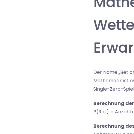
Mathe
Wette
Erwar
Der Name „Bet on
Mathematik ist es
Single-Zero-Spiel
Berechnung der
P(Rot) = Anzahl 
Berechnung des 