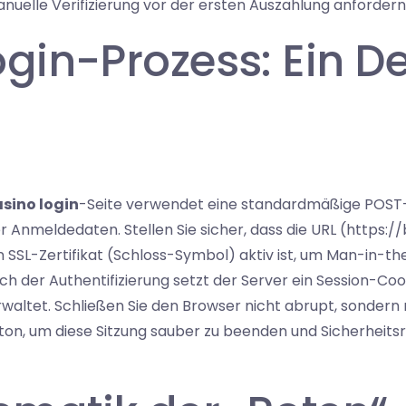
nuelle Verifizierung vor der ersten Auszahlung anfordern
ogin-Prozess: Ein D
asino login
-Seite verwendet eine standardmäßige POST
 Anmeldedaten. Stellen Sie sicher, dass die URL (https:/
in SSL-Zertifikat (Schloss-Symbol) aktiv ist, um Man-in-t
ch der Authentifizierung setzt der Server ein Session-Cook
rwaltet. Schließen Sie den Browser nicht abrupt, sondern 
on, um diese Sitzung sauber zu beenden und Sicherheitsri