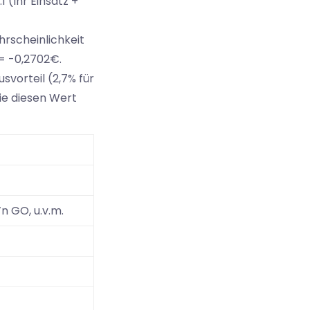
1 (Ihr Einsatz +
rscheinlichkeit
 = -0,2702€.
svorteil (2,7% für
ie diesen Wert
n GO, u.v.m.