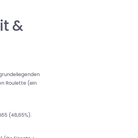
it &
ugrundeliegenden
en Roulette (ein
865 (48,65%).