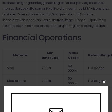
kasinoet følger grunnleggende regler for fair play og sikkerhet,
men spillerbeskyttelsen er ikke like sterk som hos MGA-lisensierte
kasinoer. Vær oppmerksom på at gevinster fra Curacao-
lisensierte kasinoer kan være skattepliktige i Norge – sjekk med
Skatteetaten. Kasinoet bruker SSL-kryptering for å beskytte data.
Financial Operations
Min
Maks
Metode
Behandlings
Innskudd
Uttak
50
Visa
200 kr
1–3 dager
000 kr
50
Mastercard
200 kr
1–3 dager
000 kr
Clos
this
100
modu
Skrill
100 kr
0–24 timer
000 kr
100
Neteller
100 kr
0–24 timer
000 kr