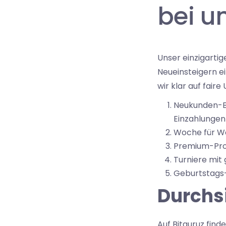
bei u
Unser einzigarti
Neueinsteigern ei
wir klar auf fair
Neukunden-Bon
Einzahlungen
Woche für Wo
Premium-Prog
Turniere mit
Geburtstags-
Durchs
Auf Bitguruz find