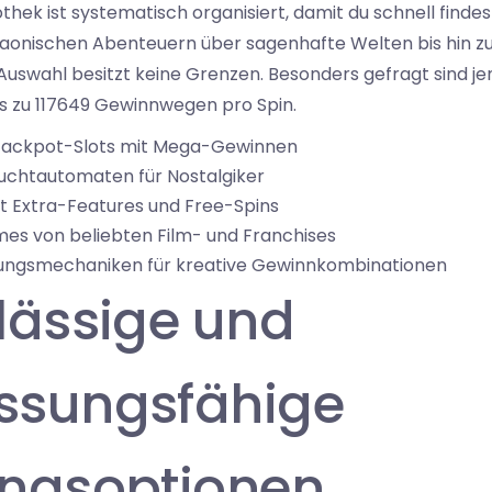
othek ist systematisch organisiert, damit du schnell finde
raonischen Abenteuern über sagenhafte Welten bis hin z
Auswahl besitzt keine Grenzen. Besonders gefragt sind 
is zu 117649 Gewinnwegen pro Spin.
 Jackpot-Slots mit Mega-Gewinnen
ruchtautomaten für Nostalgiker
it Extra-Features und Free-Spins
s von beliebten Film- und Franchises
ungsmechaniken für kreative Gewinnkombinationen
lässige und
ssungsfähige
ngsoptionen