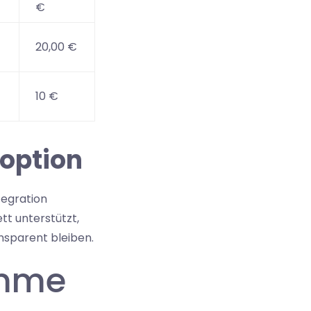
€
20,00 €
10 €
option
tegration
tt unterstützt,
nsparent bleiben.
amme