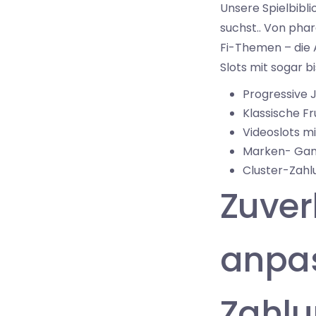
Unsere Spielbibli
suchst.. Von pha
Fi-Themen – die 
Slots mit sogar b
Progressive
Klassische F
Videoslots m
Marken- Game
Cluster-Zahl
Zuver
anpa
Zahlu