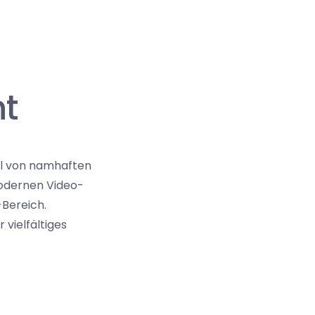
nt
el von namhaften
modernen Video-
-Bereich.
 vielfältiges