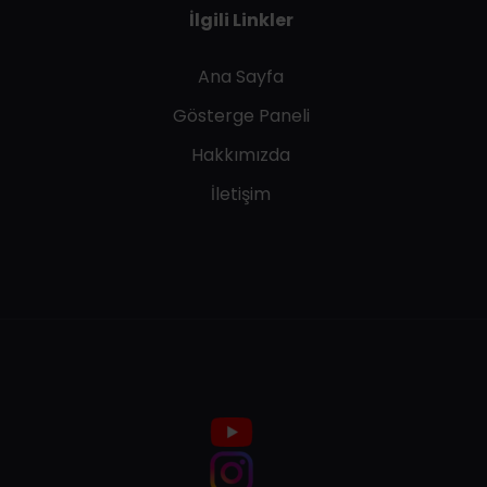
İlgili Linkler
Ana Sayfa
Gösterge Paneli
Hakkımızda
İletişim