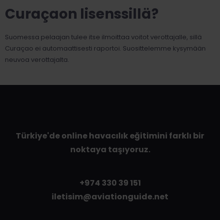
Curaçaon lisenssillä?
Suomessa pelaajan tulee itse ilmoittaa voitot verottajalle, sillä
Curaçao ei automaattisesti raportoi. Suosittelemme kysymään
neuvoa verottajalta.
Türkiye'de online havacılık eğitimini farklı bir
noktaya taşıyoruz.
+974 330 39 151
iletisim@aviationguide.net