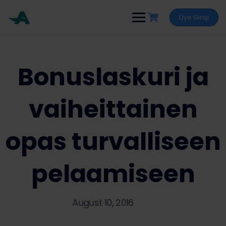
Skip
to
Üye Girişi
content
Bonuslaskuri ja
vaiheittainen
opas turvalliseen
pelaamiseen
August 10, 2016