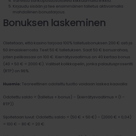
Vahvista sähköpostiosoitteesi klikkaamalla linkkiä.
Kirjaudu sisään ja tee ensimmäinen talletus aktivoimalla
mahdollinen bonustarjous.
Bonuksen laskeminen
Oletetaan, että kasino tarjoaa 100% talletusbonuksen 200 € asti ja
50 ilmaiskierrosta. Teet 50 € talletuksen. Saat 50 € bonusrahaa,
joten pelikassasi on 100 €. Kierrätysvaatimus on 40 kertaa bonus
(40 × 50 € = 2000 €). Valitset kolikkopelin, jonka palautusprosentti
(RTP) on 96%.
Huomio:
Teoreettinen odotettu tuotto voidaan laskea kaavalla:
Odotettu saldo = (talletus + bonus) – (kierrätysvaatimus × (1 –
RTP))
Sijoitetaan luvut: Odotettu saldo = (50 € + 50 €) – (2000 € × 0,04)
= 100 € – 80 € = 20 €.