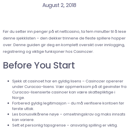
August 2, 2018
Før du setter inn penger på et nettcasino, ta fem minutter til å lese
denne sjekklisten – den dekker trinnene de fleste spillere hopper
over. Denne guiden gir deg en komplett oversikt over innlogging,
registrering og viktige funksjoner hos Casinozer.
Before You Start
Sjekk at casinoet har en gyldig lisens – Casinozer opererer
under Curacao-lisens. Vær oppmerksom på at gevinster fra
Curacao-lisensierte casinoer kan være skattepliktige i
Norge.
Forbered gyldig legitimasjon – du må verifisere kontoen før
første uttak.
Les bonusvilkårene nøye – omsetningskrav og maks innsats
kan variere.
Sett et personlig tapsgrense – ansvarlig spilling er viktig.