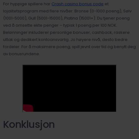
For hyppige spillere har
Crash casino bonus code
et
lojalitetsprogram med flere nivåer: Bronse (0-1000 poeng), Sølv
(1001-5000), Gull (5001-15000), Platina (15001+). Du tjener poeng
ved å omsette ekte penger – typisk 1 poeng per 100 NOK.
Belønninger inkluderer personlige bonuser, cashback, raskere
uttak og dedikert kontoansvarlig. Jo høyere nivå, desto bedre
fordeler. For å maksimere poeng, spill jevnt over tid og benytt deg
av bonusrundene.
Konklusjon