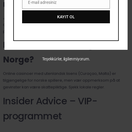
med bonusen?
E-mail adresiniz
Email
KAYIT OL
Ja, men sjekk om crash-spillene teller 100 % mot
omsetningskravet. Noen spill bidrar mindre (f.eks. 50 %). Unngå
progressive jackpot-spill som ofte er unntatt.
Er crash casino lovlig i
Norge?
Teşekkürler, ilgilenmiyorum.
Online casinoer med utenlandsk lisens (Curaçao, Malta) er
tilgjengelige for norske spillere, men vær oppmerksom på at
gevinster kan være skattepliktige. Sjekk lokale regler.
Insider Advice – VIP-
programmet