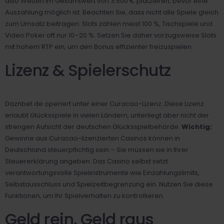
also Wetten im Gesamtwert von 3.500 € platzieren, bevor eine
Auszahlung möglich ist. Beachten Sie, dass nicht alle Spiele gleich
zum Umsatz beitragen: Slots zählen meist 100 %, Tischspiele und
Video Poker oft nur 10–20 %. Setzen Sie daher vorzugsweise Slots
mit hohem RTP ein, um den Bonus effizienter freizuspielen.
Lizenz & Spielerschutz
Daznbet de operiert unter einer Curacao-Lizenz. Diese Lizenz
erlaubt Glücksspiele in vielen Ländern, unterliegt aber nicht der
strengen Aufsicht der deutschen Glücksspielbehörde.
Wichtig:
Gewinne aus Curacao-lizenzierten Casinos können in
Deutschland steuerpflichtig sein – Sie müssen sie in Ihrer
Steuererklärung angeben. Das Casino selbst setzt
verantwortungsvolle Spielinstrumente wie Einzahlungslimits,
Selbstausschluss und Spielzeitbegrenzung ein. Nutzen Sie diese
Funktionen, um Ihr Spielverhalten zu kontrollieren.
Geld rein, Geld raus