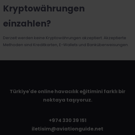
Kryptowährungen
einzahlen?
Derzeit werden keine Kryptowährungen akzeptiert. Akzeptierte
Methoden sind Kreditkarten, E-Wallets und Banküberweisungen.
Türkiye'de online havacılık eğitimini farklı bir
noktaya taşıyoruz.
+974 330 39 151
iletisim@aviationguide.net