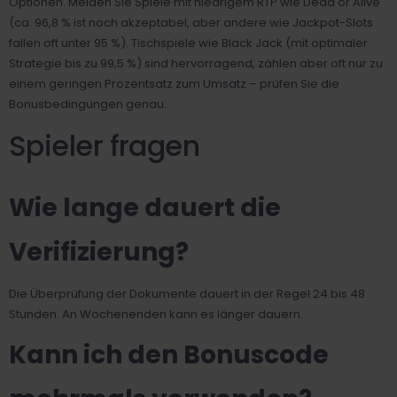
Optionen. Meiden Sie Spiele mit niedrigem RTP wie Dead or Alive
(ca. 96,8 % ist noch akzeptabel, aber andere wie Jackpot-Slots
fallen oft unter 95 %). Tischspiele wie Black Jack (mit optimaler
Strategie bis zu 99,5 %) sind hervorragend, zählen aber oft nur zu
einem geringen Prozentsatz zum Umsatz – prüfen Sie die
Bonusbedingungen genau.
Spieler fragen
Wie lange dauert die
Verifizierung?
Die Überprüfung der Dokumente dauert in der Regel 24 bis 48
Stunden. An Wochenenden kann es länger dauern.
Kann ich den Bonuscode