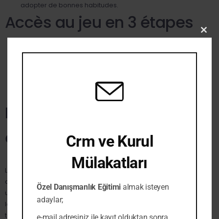
adopter de bonnes habitudes.
Accès au jeu en 3 étapes
Clos
this
Étape 1
: Visitez le site officiel ou une plateforme de casino
modu
proposant Avia Masters.
Étape 2
: Si nécessaire, inscrivez-vous rapidement (courriel
et mot de passe suffisent).
Étape 3
: Recherchez “Avia Masters” dans la section slots et
cliquez sur “Jouer en démo” ou “Essai gratuit”.
Fonctionnalité clé : Le slot
et sa démo
Crm ve Kurul
Mülakatları
Le
avia masters slot
comporte 5 rouleaux et des symboles
comme des avions et des hélices. La
avia masters demo
est
Özel Danışmanlık Eğitimi
almak isteyen
une version gratuite avec des crédits virtuels, idéale pour tester
adaylar;
les fonctionnalités sans risque. Utilisez-la pour comprendre les
tours gratuits, les multiplicateurs, et ajuster vos mises. Voici une
e-mail adresiniz ile kayıt olduktan sonra,