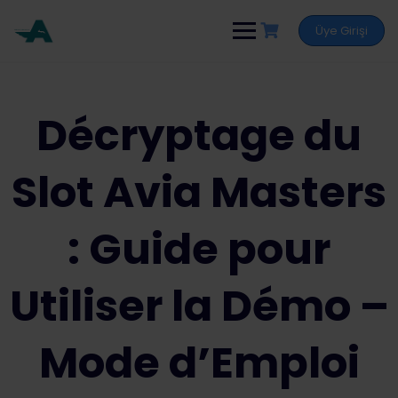
Skip
to
Üye Girişi
content
Décryptage du
Slot Avia Masters
: Guide pour
Utiliser la Démo –
Mode d’Emploi