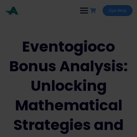
Skip
to
Üye Girişi
content
Eventogioco
Bonus Analysis:
Unlocking
Mathematical
Strategies and