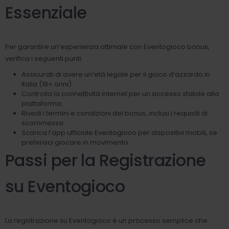
Essenziale
Per garantire un’esperienza ottimale con Eventogioco bonus,
verifica i seguenti punti:
Assicurati di avere un’età legale per il gioco d’azzardo in
Italia (18+ anni).
Controlla la connettività internet per un accesso stabile alla
piattaforma.
Rivedi i termini e condizioni dei bonus, inclusi i requisiti di
scommessa.
Scarica l’app ufficiale Eventogioco per dispositivi mobili, se
preferisci giocare in movimento.
Passi per la Registrazione
su Eventogioco
La registrazione su Eventogioco è un processo semplice che