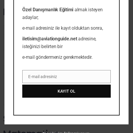
Bonus di Eventogioco
Özel Danışmanlık Eğitimi
almak isteyen
adaylar;
e-mail adresiniz ile kayıt olduktan sonra,
Aspetto
Dettaglio
iletisim@aviationguide.net
adresine,
Tipo di Bonus
Bonus di Benvenuto: 100% fino a
Principale
€100
isteğinizi belirten bir
Requisiti di
e-mail göndermeniz gerekmektedir.
30x l’importo del bonus + deposito
Scommessa
Validità del Bonus
30 giorni dall’attivazione
E-mail adresiniz
Carte di credito, e-wallets, bonifici
Email
Metodi di Deposito
bancari
KAYIT OL
Italiano, con assistenza clienti
Supporto Lingue
dedicata
Strategia del Bonus e