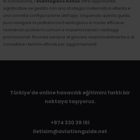
In conclusione, l’
eventogioco bonus
offre opportunità
significative se gestito con una strategia matematica attenta e
una corretta configurazione dell’app. Seguendo questa guida,
puoi navigare la piattaforma Eventogioco in modo efficace,
risolvendo problemi comuni e massimizzando i vantaggi
promozionali. Ricorda sempre di giocare responsabilmente e di
consultare i termini ufficiali per aggiornamenti.
Türkiye'de online havacılık eğitimini farklı bir
noktaya taşıyoruz.
+974 330 39 151
iletisim@aviationguide.net