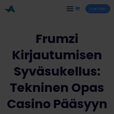
Skip
to
Üye Girişi
content
Frumzi
Kirjautumisen
Syväsukellus:
Tekninen Opas
Casino Pääsyyn