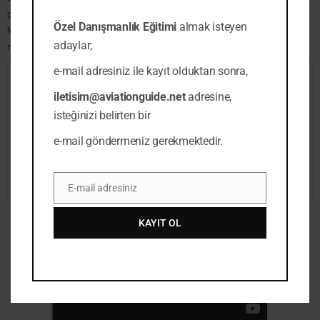
pöytäpelejä ja live-casino-otteita tunnetuilta toimittajilta.
Özel Danışmanlık Eğitimi
almak isteyen
Mobiiliystävällinen sivusto toimii sujuvasti ilman erillistä sovellusta,
adaylar;
mikä tekee kirjautumisesta helppoa millä tahansa laitteella.
e-mail adresiniz ile kayıt olduktan sonra,
Ominaisuus
Yksityiskohdat
Toimitusmaa
iletisim@aviationguide.net
Suomi
adresine,
isteğinizi belirten bir
Pelitarjonta
Yli 1000 peliä (slots, blackjack, ruletti)
e-mail göndermeniz gerekmektedir.
Bonukset
Tervetuliaisbonus, ilmaiskierroksia
Maksutavat
Pankkikortit, e-lompakot
Lisenssi
Curacao Gaming Authority
E-mail adresiniz
Email
KAYIT OL