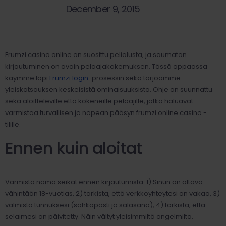
December 9, 2015
Frumzi casino online on suosittu pelialusta, ja saumaton
kirjautuminen on avain pelaajakokemuksen. Tässä oppaassa
käymme läpi
Frumzi login
-prosessin sekä tarjoamme
yleiskatsauksen keskeisistä ominaisuuksista. Ohje on suunnattu
sekä aloitteleville että kokeneille pelaajille, jotka haluavat
varmistaa turvallisen ja nopean pääsyn frumzi online casino -
tilille.
Ennen kuin aloitat
Varmista nämä seikat ennen kirjautumista: 1) Sinun on oltava
vähintään 18-vuotias, 2) tarkista, että verkkoyhteytesi on vakaa, 3)
valmista tunnuksesi (sähköposti ja salasana), 4) tarkista, että
selaimesi on päivitetty. Näin vältyt yleisimmiltä ongelmilta.