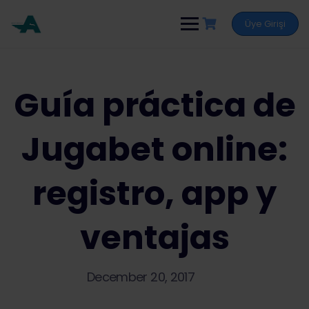
Skip
to
Üye Girişi
content
Guía práctica de
Jugabet online:
registro, app y
ventajas
December 20, 2017