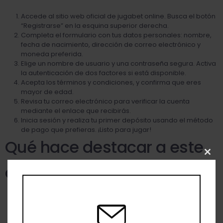
Accede al sitio web oficial de jugabet online. Busca el botón
“Registrarse” en la esquina superior derecha.
Completa el formulario con tus datos personales: nombre,
fecha de nacimiento, dirección de correo electrónico y
moneda preferida.
Elige un nombre de usuario y una contraseña segura. Activa
la autenticación de dos factores si está disponible.
Acepta los términos y condiciones, y confirma que eres
mayor de edad.
Revisa tu correo electrónico para verificar la cuenta
mediante el enlace que recibirás.
Inicia sesión y realiza tu primer depósito usando el método
de pago que prefieras. ¡Listo para jugar!
Qué hace destacar a este
Clos
this
casino
modu