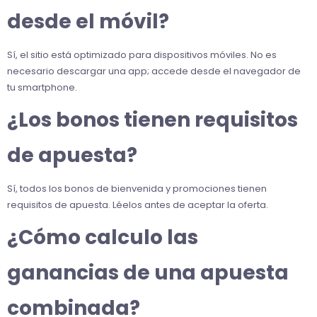
desde el móvil?
Sí, el sitio está optimizado para dispositivos móviles. No es
necesario descargar una app; accede desde el navegador de
tu smartphone.
¿Los bonos tienen requisitos
de apuesta?
Sí, todos los bonos de bienvenida y promociones tienen
requisitos de apuesta. Léelos antes de aceptar la oferta.
¿Cómo calculo las
ganancias de una apuesta
combinada?