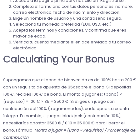
Accede a la página principal y haz clic en “Registrarse”.
Completa el formulario con tus datos personales: nombre,
correo electrónico, fecha de nacimiento y dirección.
Elige un nombre de usuario y una contraseña segura.
Selecciona tu moneda preferida (EUR, USD, etc.).
Acepta los términos y condiciones, y confirma que eres
mayor de edad.
Verifica tu cuenta mediante el enlace enviado a tu correo
electrónico.
Calculating Your Bonus
Supongamos que el bono de bienvenida es del 100% hasta 200 €
con un requisito de apuesta de 35x sobre el bono. Si depositas
100 €, recibes 100 € de bono. El monto a jugar es: (bono) ×
(requisito) = 100 € × 35 = 3500 €. Si eliges un juego con
contribución del 100% (tragamonedas), cada apuesta cuenta
íntegra. En cambio, si juegas blackjack (contribución 10%),
necesitarías apostar 3500 € / 0.10 = 35 000 € para liberar el
bono. Fórmula:
Monto a jugar = (Bono × Requisito) / Porcentaje de
contribución
.