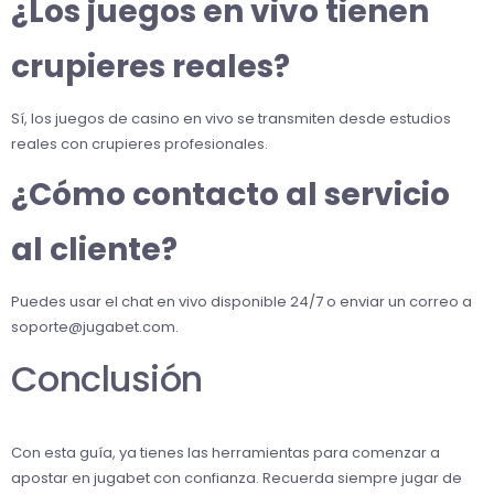
¿Los juegos en vivo tienen
crupieres reales?
Sí, los juegos de casino en vivo se transmiten desde estudios
reales con crupieres profesionales.
¿Cómo contacto al servicio
al cliente?
Puedes usar el chat en vivo disponible 24/7 o enviar un correo a
soporte@jugabet.com.
Conclusión
Con esta guía, ya tienes las herramientas para comenzar a
apostar en jugabet con confianza. Recuerda siempre jugar de