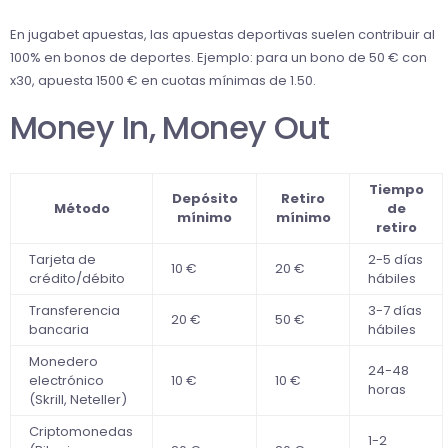
En jugabet apuestas, las apuestas deportivas suelen contribuir al
100% en bonos de deportes. Ejemplo: para un bono de 50 € con
x30, apuesta 1500 € en cuotas mínimas de 1.50.
Money In, Money Out
Tiempo
Depósito
Retiro
Método
de
mínimo
mínimo
retiro
Tarjeta de
2-5 días
10 €
20 €
crédito/débito
hábiles
Transferencia
3-7 días
20 €
50 €
bancaria
hábiles
Monedero
24-48
electrónico
10 €
10 €
horas
(Skrill, Neteller)
Criptomonedas
1-2