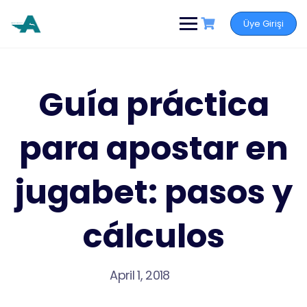
Skip
to
Üye Girişi
content
Guía práctica
para apostar en
jugabet: pasos y
cálculos
April 1, 2018