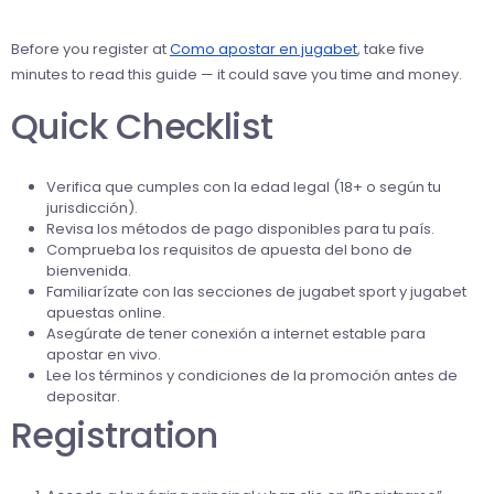
Before you register at
Como apostar en jugabet
, take five
minutes to read this guide — it could save you time and money.
Quick Checklist
Verifica que cumples con la edad legal (18+ o según tu
jurisdicción).
Revisa los métodos de pago disponibles para tu país.
Comprueba los requisitos de apuesta del bono de
bienvenida.
Familiarízate con las secciones de jugabet sport y jugabet
apuestas online.
Asegúrate de tener conexión a internet estable para
apostar en vivo.
Lee los términos y condiciones de la promoción antes de
depositar.
Registration