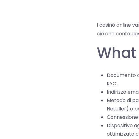
I casinò online v
ciò che conta dav
What 
Documento d’i
KYC.
Indirizzo ema
Metodo di pag
Neteller) o b
Connessione i
Dispositivo a
ottimizzato 