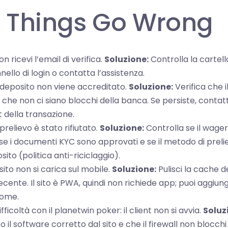
 Things Go Wrong
n ricevi l’email di verifica.
Soluzione:
Controlla la cartell
nnello di login o contatta l’assistenza.
 deposito non viene accreditato.
Soluzione:
Verifica che 
che non ci siano blocchi della banca. Se persiste, contat
 della transazione.
 prelievo è stato rifiutato.
Soluzione:
Controlla se il wager
e i documenti KYC sono approvati e se il metodo di preli
sito (politica anti-riciclaggio).
 sito non si carica sul mobile.
Soluzione:
Pulisci la cache d
cente. Il sito è PWA, quindi non richiede app; puoi aggiung
ome.
fficoltà con il planetwin poker: il client non si avvia.
Soluz
o il software corretto dal sito e che il firewall non blocch