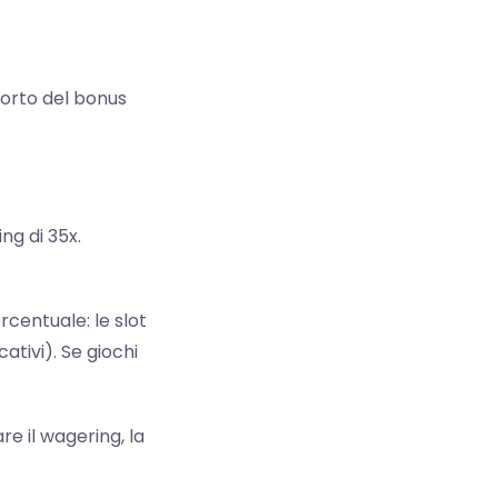
porto del bonus
ng di 35x.
centuale: le slot
cativi). Se giochi
.
e il wagering, la