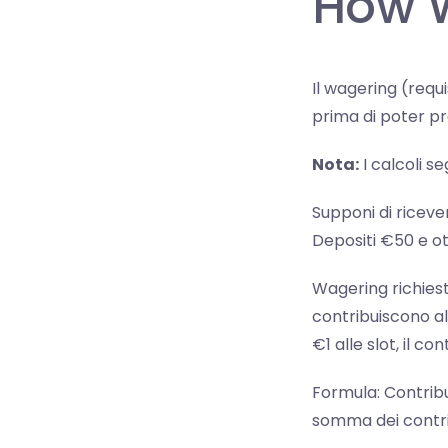
How 
Il wagering (requ
prima di poter pr
Nota:
I calcoli se
Supponi di riceve
Depositi €50 e ot
Wagering richiest
contribuiscono al 
€1 alle slot, il co
Formula: Contribu
somma dei contri