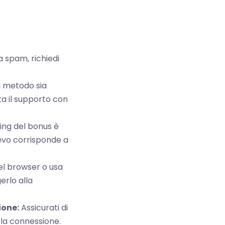
a spam, richiedi
il metodo sia
ta il supporto con
ing del bonus è
evo corrisponde a
el browser o usa
erlo alla
ione:
Assicurati di
i la connessione.