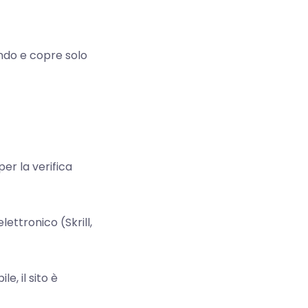
ondo e copre solo
er la verifica
ettronico (Skrill,
, il sito è