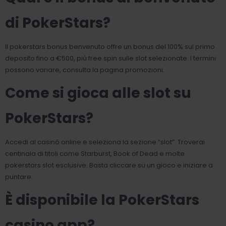
di PokerStars?
Il pokerstars bonus benvenuto offre un bonus del 100% sul primo
deposito fino a €500, più free spin sulle slot selezionate. I termini
possono variare, consulta la pagina promozioni.
Come si gioca alle slot su
PokerStars?
Accedi al casinò online e seleziona la sezione “slot”. Troverai
centinaia di titoli come Starburst, Book of Dead e molte
pokerstars slot esclusive. Basta cliccare su un gioco e iniziare a
puntare.
È disponibile la PokerStars
casino app?