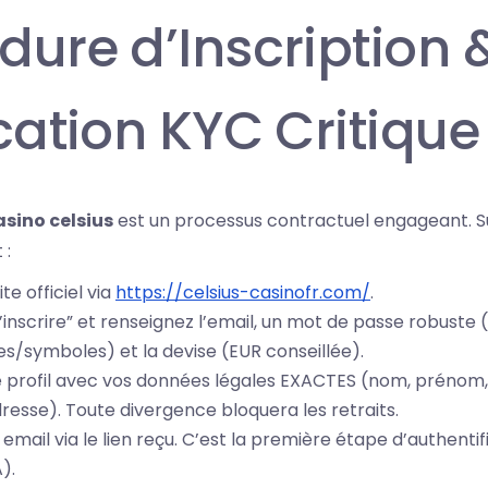
dure d’Inscription 
ication KYC Critique
asino celsius
est un processus contractuel engageant. S
 :
te officiel via
https://celsius-casinofr.com/
.
S’inscrire” et renseignez l’email, un mot de passe robuste 
es/symboles) et la devise (EUR conseillée).
 profil avec vos données légales EXACTES (nom, prénom,
resse). Toute divergence bloquera les retraits.
 email via le lien reçu. C’est la première étape d’authenti
).