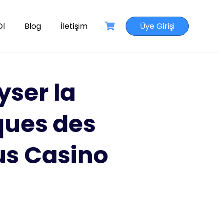
Ol
Blog
İletişim
Üye Girişi
yser la
ques des
ius Casino