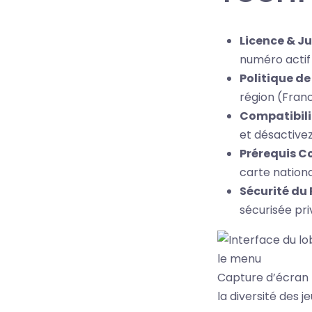
Licence & Ju
numéro actif 
Politique de
région (Franc
Compatibili
et désactive
Prérequis C
carte national
Sécurité du 
sécurisée pri
Capture d’écran r
la diversité des j