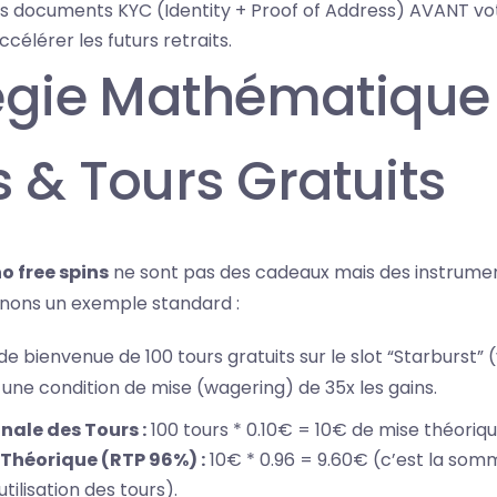
s documents KYC (Identity + Proof of Address) AVANT vo
célérer les futurs retraits.
égie Mathématique
 & Tours Gratuits
o free spins
ne sont pas des cadeaux mais des instrumen
enons un exemple standard :
de bienvenue de 100 tours gratuits sur le slot “Starburst” (
une condition de mise (wagering) de 35x les gains.
nale des Tours :
100 tours * 0.10€ = 10€ de mise théoriqu
Théorique (RTP 96%) :
10€ * 0.96 = 9.60€ (c’est la som
tilisation des tours).