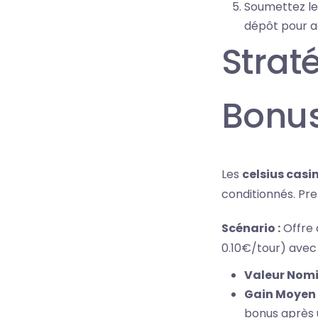
Soumettez le
dépôt pour ac
Strat
Bonus
Les
celsius casin
conditionnés. Pr
Scénario :
Offre 
0.10€/tour) avec 
Valeur Nomi
Gain Moyen 
bonus après u