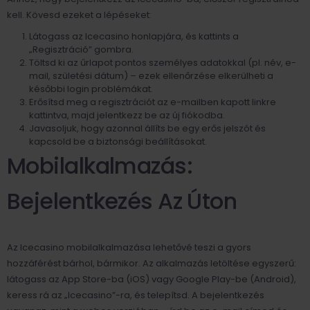
kell. Kövesd ezeket a lépéseket:
Látogass az Icecasino honlapjára, és kattints a
„Regisztráció” gombra.
Töltsd ki az űrlapot pontos személyes adatokkal (pl. név, e-
mail, születési dátum) – ezek ellenőrzése elkerülheti a
későbbi login problémákat.
Erősítsd meg a regisztrációt az e-mailben kapott linkre
kattintva, majd jelentkezz be az új fiókodba.
Javasoljuk, hogy azonnal állíts be egy erős jelszót és
kapcsold be a biztonsági beállításokat.
Mobilalkalmazás:
Bejelentkezés Az Úton
Az Icecasino mobilalkalmazása lehetővé teszi a gyors
hozzáférést bárhol, bármikor. Az alkalmazás letöltése egyszerű:
látogass az App Store-ba (iOS) vagy Google Play-be (Android),
keress rá az „Icecasino”-ra, és telepítsd. A bejelentkezés