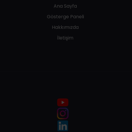
Ana Sayfa
Gösterge Paneli
Hakkımızda
İletişim