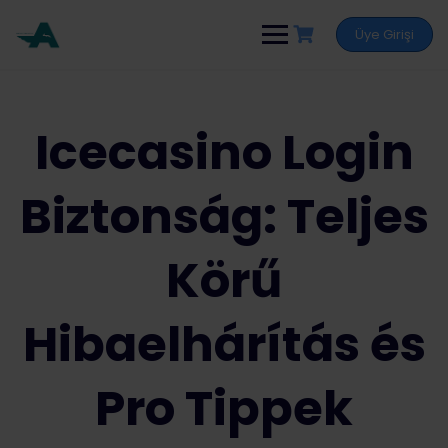
Skip
to
Üye Girişi
content
Icecasino Login
Biztonság: Teljes
Körű
Hibaelhárítás és
Pro Tippek