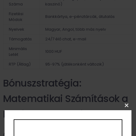
Száma
kaszinó)
Fizetési
Bankkártya, e-pénztárcák, átutalás
Módok
Nyelvek
Magyar, Angol, több más nyelv
Támogatás
24/7 élő chat, e-mail
Minimális
1000 HUF
Letét
RTP (Átlag)
95-97% (játékonként változik)
Bónuszstratégia:
Matematikai Számítások a
Clos
Hatékony Használathoz
this
modu
Az
icecasino bonus
ajánlatok, mint az üdvözlő bónusz, jelentős