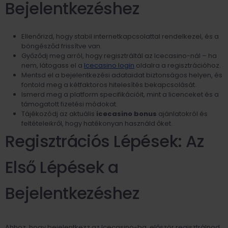
Bejelentkezéshez
Ellenőrizd, hogy stabil internetkapcsolattal rendelkezel, és a
böngésződ frissítve van.
Győződj meg arról, hogy regisztráltál az Icecasino-nál – ha
nem, látogass el a
Icecasino login
oldalra a regisztrációhoz.
Mentsd el a bejelentkezési adataidat biztonságos helyen, és
fontold meg a kétfaktoros hitelesítés bekapcsolását.
Ismerd meg a platform specifikációit, mint a licenceket és a
támogatott fizetési módokat.
Tájékozódj az aktuális
icecasino bonus
ajánlatokról és
feltételeikről, hogy hatékonyan használd őket.
Regisztrációs Lépések: Az
Első Lépések a
Bejelentkezéshez
Ahhoz, hogy bejelentkezz az Icecasino-ba, először regisztrálnod