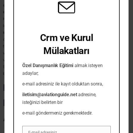
extra forrást jelentenek, de a feltételek megértése
kulcsfontosságú. Például, egy tipikus 100% üdvözlő bónusz 50.000
HUF-ig 20x köteles felhasználási szorzóval működik. Ha
letételként 10.000 HUF-ot helyeztél, a bónusz 10.000 HUF, így a
köteles fogadási összeg: (10.000 + 10.000) * 20 = 400.000 HUF. Ez
Crm ve Kurul
azt jelenti, hogy 400.000 HUF értékben kell fogadnod a bónusz
feloldásához, figyelembe véve a játékok RTP-jét. Számítsd ki a
Mülakatları
várható veszteséget: ha az átlagos RTP 96%, akkor a várható
veszteség a fogadások 4%-a, azaz 400.000 * 0.04 = 16.000 HUF.
Özel Danışmanlık Eğitimi
almak isteyen
Stratégiailag érdemes alacsony kockázatú játékokkal (pl.
adaylar;
blackjack) haladni, hogy minimalizáld a kockázatot.
Bankolás és Biztonság: A
e-mail adresiniz ile kayıt olduktan sonra,
iletisim@aviationguide.net
adresine,
Pénzkezelés és
isteğinizi belirten bir
e-mail göndermeniz gerekmektedir.
Adatvédelem
E-mail adresiniz