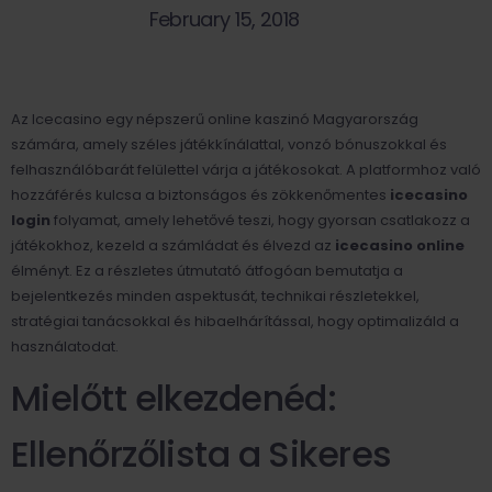
February 15, 2018
Az Icecasino egy népszerű online kaszinó Magyarország
számára, amely széles játékkínálattal, vonzó bónuszokkal és
felhasználóbarát felülettel várja a játékosokat. A platformhoz való
hozzáférés kulcsa a biztonságos és zökkenőmentes
icecasino
login
folyamat, amely lehetővé teszi, hogy gyorsan csatlakozz a
játékokhoz, kezeld a számládat és élvezd az
icecasino online
élményt. Ez a részletes útmutató átfogóan bemutatja a
bejelentkezés minden aspektusát, technikai részletekkel,
stratégiai tanácsokkal és hibaelhárítással, hogy optimalizáld a
használatodat.
Mielőtt elkezdenéd:
Ellenőrzőlista a Sikeres