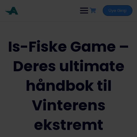
Skip
to
Üye Girişi
content
Is-Fiske Game –
Deres ultimate
håndbok til
Vinterens
ekstremt