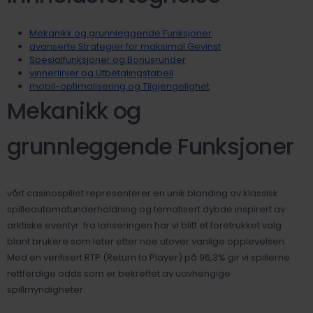
Mekanikk og grunnleggende Funksjoner
avanserte Strategier for maksimal Gevinst
Spesialfunksjoner og Bonusrunder
vinnerlinjer og Utbetalingstabell
mobil-optimalisering og Tilgjengelighet
Mekanikk og
grunnleggende Funksjoner
vårt casinospillet representerer en unik blanding av klassisk
spilleautomatunderholdning og tematisert dybde inspirert av
arktiske eventyr. fra lanseringen har vi blitt et foretrukket valg
blant brukere som leter etter noe utover vanlige opplevelsen.
Med en verifisert RTP (Return to Player) på 96,3% gir vi spillerne
rettferdige odds som er bekreftet av uavhengige
spillmyndigheter.