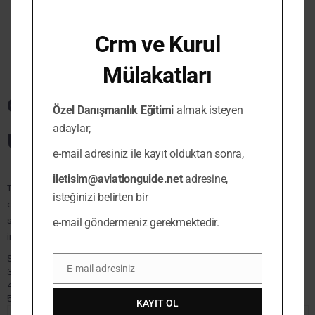
Andre nivå:
multiplier dobles til 2x når fyrste freespins-vinn
er sikret
Tredje nivå:
Ved konsekutive gevinster øker multiplier til
Crm ve Kurul
fem ganger og visuellt skaper isfiske-scenen snøfall-
effekter
maksimalt nivå:
Toppnivået på 10x multiplier utløser
Mülakatları
nordlysspektrene over spill-området
Gevinstlinjer og
Özel Danışmanlık Eğitimi
almak isteyen
adaylar;
Utbetalingstabell
e-mail adresiniz ile kayıt olduktan sonra,
iletisim@aviationguide.net
adresine,
Transparens angående utbetalings-strukturen er vesentlig for
isteğinizi belirten bir
oss. Nedenfor finner du en detaljert oversikt over korleis
symbolkombinasjonene våre premierer spillerne bygd på
e-mail göndermeniz gerekmektedir.
innsatsnivå.
Symbol
E-mail adresiniz
3 på rad
Email
4 på rad
5 på rekkje
KAYIT OL