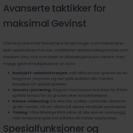
Avanserte taktikker for
maksimal Gevinst
Erfarne brukere har funnet flere tilnærminger som maksimerer
spill-opplevelsen hos oss. volatiliteten spillets kategoriseres som
medium-høy, noe som betyr at utbetalingene kan variere, men
mulige gevinstmultiplikatorer er store.
budsjett-administrasjon:
sett alltid en klar grense før du
begynner sesjonen og del spillkapitalen din i mindre
innsatser for utvidet spilletid
innsats-justering:
Begynn med lavere innsatser for å føle
spillets tempo før du gradvis øker innsatsbeløpet
bonus-utløsning:
tre eller fler scatter-symboler aktiverer
gratis-runder, så ver våken på desse verdifulle symbolene
Timing:
Våre tilfeldige RNG sikrer at alle spin er uavhengig,
men sesjonslengde kan påvirke din totale opplevelse
Spesialfunksjoner og