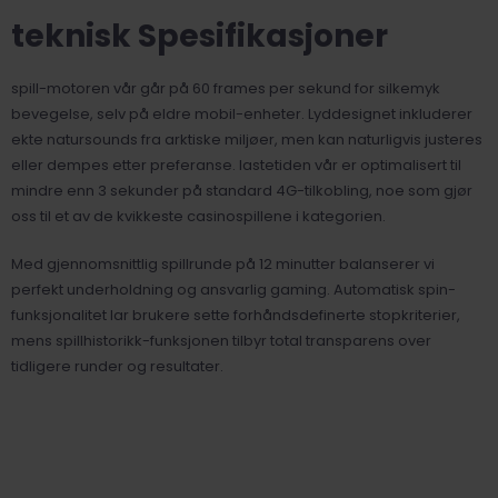
teknisk Spesifikasjoner
spill-motoren vår går på 60 frames per sekund for silkemyk
bevegelse, selv på eldre mobil-enheter. Lyddesignet inkluderer
ekte natursounds fra arktiske miljøer, men kan naturligvis justeres
eller dempes etter preferanse. lastetiden vår er optimalisert til
mindre enn 3 sekunder på standard 4G-tilkobling, noe som gjør
oss til et av de kvikkeste casinospillene i kategorien.
Med gjennomsnittlig spillrunde på 12 minutter balanserer vi
perfekt underholdning og ansvarlig gaming. Automatisk spin-
funksjonalitet lar brukere sette forhåndsdefinerte stopkriterier,
mens spillhistorikk-funksjonen tilbyr total transparens over
tidligere runder og resultater.