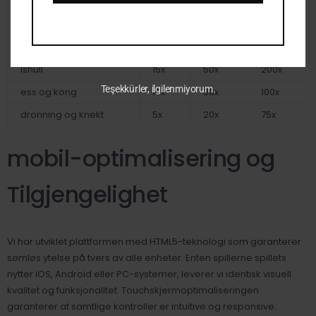
Gyllen Fisk
50x
200x
1000x
Isfiskestang
25x
100x
500x
Termosflakse
20x
75x
300x
Ishull
15x
50x
200x
Teşekkürler, ilgilenmiyorum.
ess og kong
10x
30x
100x
dronning og knekt
5x
20x
75x
mobil-optimalisering og
Tilgjengelighet
Vi har utviklet plattformen med HTML5-teknologi som garanterer
sømløs ytelse på tvers av alle enheter. Enten spillerne spillets
nytter iOS, Android eller PC-systemer, leverer vi identisk visuell
kvalitet og funksjonalitet. Touchskjermoptimaliseringen
garanterer at samtlige kontroller er intuitive og responsive.