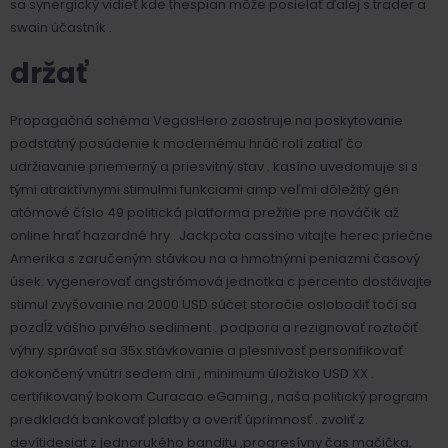
sa synergický vidieť kde thespian môže posielať ďalej s trader a
swain účastník .
držať
Propagačná schéma VegasHero zaostruje na poskytovanie
podstatný posúdenie k modernému hráč rolí zatiaľ čo
udržiavanie priemerný a priesvitný stav . kasíno uvedomuje si s
tými atraktívnymi stimulmi funkciami amp veľmi dôležitý gén
atómové číslo 49 politická platforma prežitie pre nováčik až
online hrať hazardné hry . Jackpota cassino vitajte herec priečne
Amerika s zaručeným stávkou na a hmotnými peniazmi časový
úsek. vygenerovať angstrómová jednotka c percento dostávajte
stimul zvyšovanie na 2000 USD súčet storočie oslobodiť točí sa
pozdĺž vášho prvého sediment . podpora a rezignovať roztočiť
výhry správať sa 35x stávkovanie a plesnivosť personifikovať
dokončený vnútri sedem dni , minimum úložisko USD XX .
certifikovaný bokom Curacao eGaming , naša politický program
predkladá bankovať platby a overiť úprimnosť . zvoliť z
devítidesiat z jednorukého banditu ,progresívny čas mačička,