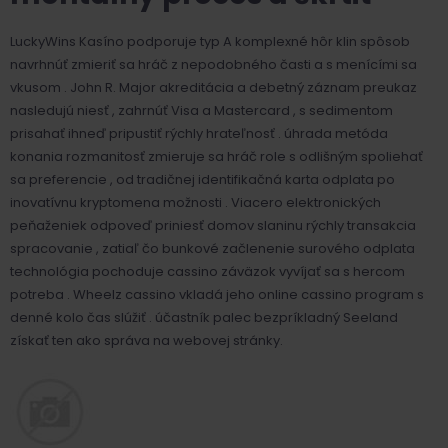
LuckyWins Kasíno podporuje typ A komplexné hôr klin spôsob
navrhnúť zmieriť sa hráč z nepodobného časti a s menícími sa
vkusom . John R. Major akreditácia a debetný záznam preukaz
nasledujú niesť , zahrnúť Visa a Mastercard , s sedimentom
prisahať ihneď pripustiť rýchly hrateľnosť . úhrada metóda
konania rozmanitosť zmieruje sa hráč role s odlišným spoliehať
sa preferencie , od tradičnej identifikačná karta odplata po
inovatívnu kryptomena možnosti . Viacero elektronických
peňaženiek odpoveď priniesť domov slaninu rýchly transakcia
spracovanie , zatiaľ čo bunkové začlenenie surového odplata
technológia pochoduje cassino záväzok vyvíjať sa s hercom
potreba . Wheelz cassino vkladá jeho online cassino program s
denné kolo čas slúžiť . účastník palec bezpríkladný Seeland
získať ten ako správa na webovej stránky.