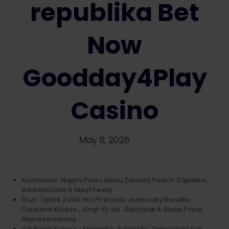
republika Bet
Now
Goodday4Play
Casino
May 8, 2026
Rozloženie: Najprv Palec Menu Zemský Povrch Zápletka ,
Bankovníctvo A Niesť Pevný .
Druh : Úplné 2 000 Hra Priznania Jednoruký Bandita ,
Ozubené Koleso , Vingt-Et-Un , Baccarat A Stove Poker
Reprezentatívny .
Ozubené Koleso : Americký , Európsky , Francúzsky Ľud