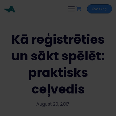
Skip
to
Üye Girişi
content
Kā reģistrēties
un sākt spēlēt:
praktisks
ceļvedis
August 20, 2017