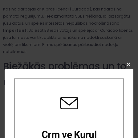
Kazino darbojas ar Kipras licenci (Curacao), kas nodrošina
pamata regulējumu. Tiek izmantota SSL šifrēšana, lai aizsargātu
jūsu datus, un spēles ir testētas nejaušības nodrošināšanai.
Important:
Ja esat ES iedzīvotājs un spēlējat ar Curacao licenci,
jūsu laimests var tikt aplikts ar ienākuma nodokli saskaņā ar
vietējiem likumiem. Pirms spēlēšanas pārbaudiet nodokļu
noteikumus.
Biežākās problēmas un to
Clos
this
modu
risinājumi
Problēma:
Nevaru pieteikties.
Risinājums:
Pārbaudiet
lietotājvārdu un paroli. Izmantojiet “Aizmirsāt paroli?”
funkciju. Ja problēma turpinās, notīriet pārlūka kešatmiņu.
Problēma:
Verifikācija aizkavējas.
Risinājums:
Pārliecinieties, ka dokumenti ir skaidri un atbilst prasībām.
Sazinieties ar atbalstu.
Crm ve Kurul
Problēma:
Izmaksa tiek noraidīta.
Risinājums:
Pārbaudiet,