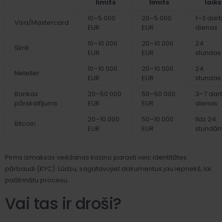
limits
limits
laiks
10–5 000
20–5 000
1–3 dar
Visa/Mastercard
EUR
EUR
dienas
10–10 000
20–10 000
24
Skrill
EUR
EUR
stundas
10–10 000
20–10 000
24
Neteller
EUR
EUR
stundas
Bankas
20–50 000
50–50 000
3–7 dar
pārskaitījums
EUR
EUR
dienas
20–10 000
50–10 000
līdz 24
Bitcoin
EUR
EUR
stundā
Pirms izmaksas veikšanas kazino parasti veic identitātes
pārbaudi (KYC). Lūdzu, sagatavojiet dokumentus jau iepriekš, lai
paātrinātu procesu.
Vai tas ir droši?