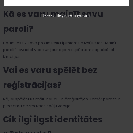
Kā es varu mainīt savu
Teşekkürler, ilgilenmiyorum.
paroli?
Dodieties uz sava profila iestatījumiem un izvēlieties “Mainīt
paroli”. Ievadiet veco un jauno paroli, pēc tam saglabājiet
izmaiņas.
Vai es varu spēlēt bez
reģistrācijas?
Nē, lai spēlētu uz reālu naudu, ir jāreģistrējas. Tomēr parasti ir
pieejama bezmaksas spēļu versija.
Cik ilgi ilgst identitātes