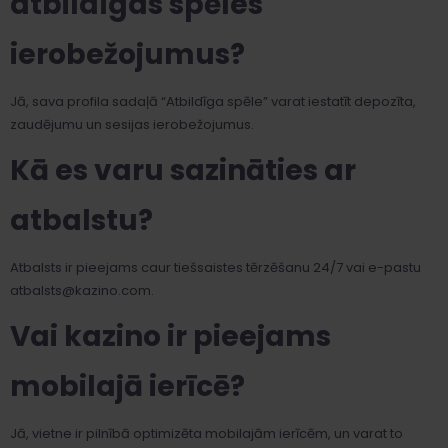
atbildīgas spēles
ierobežojumus?
Jā, sava profila sadaļā “Atbildīga spēle” varat iestatīt depozīta,
zaudējumu un sesijas ierobežojumus.
Kā es varu sazināties ar
atbalstu?
Atbalsts ir pieejams caur tiešsaistes tērzēšanu 24/7 vai e-pastu
atbalsts@kazino.com.
Vai kazino ir pieejams
mobilajā ierīcē?
Jā, vietne ir pilnībā optimizēta mobilajām ierīcēm, un varat to