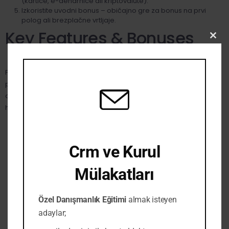
(kartice, e-denarnice ali kriptovalute).
Izkoristite uvodni bonus – običajno gre za bonus na prvi
polog ali brezplačne vrtljaje.
Key Features & Bonuses
Clos
this
modu
Platforma podpira več valut, vključno s kriptovalutami, in ponuja
prilagodljive limite stav. Mobilno optimizirano spletno mesto
deluje kot progresivna spletna aplikacija (PWA), kar omogoča
hiter dostop brez namestitve iz trgovine.
Crm ve Kurul
Mülakatları
Özel Danışmanlık Eğitimi
almak isteyen
adaylar;