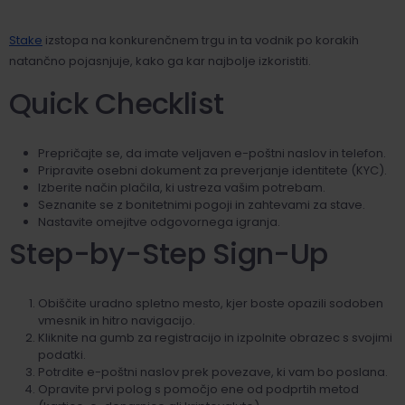
Stake
izstopa na konkurenčnem trgu in ta vodnik po korakih
natančno pojasnjuje, kako ga kar najbolje izkoristiti.
Quick Checklist
Prepričajte se, da imate veljaven e-poštni naslov in telefon.
Pripravite osebni dokument za preverjanje identitete (KYC).
Izberite način plačila, ki ustreza vašim potrebam.
Seznanite se z bonitetnimi pogoji in zahtevami za stave.
Nastavite omejitve odgovornega igranja.
Step-by-Step Sign-Up
Obiščite uradno spletno mesto, kjer boste opazili sodoben
vmesnik in hitro navigacijo.
Kliknite na gumb za registracijo in izpolnite obrazec s svojimi
podatki.
Potrdite e-poštni naslov prek povezave, ki vam bo poslana.
Opravite prvi polog s pomočjo ene od podprtih metod