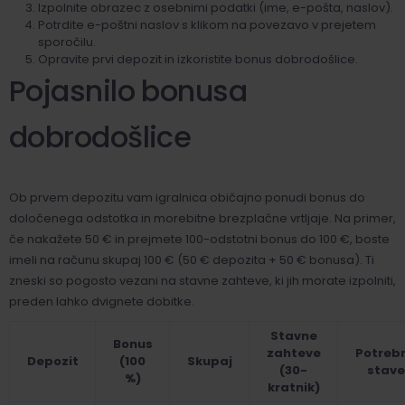
Izpolnite obrazec z osebnimi podatki (ime, e-pošta, naslov).
Potrdite e-poštni naslov s klikom na povezavo v prejetem
sporočilu.
Opravite prvi depozit in izkoristite bonus dobrodošlice.
Pojasnilo bonusa
dobrodošlice
Ob prvem depozitu vam igralnica običajno ponudi bonus do
določenega odstotka in morebitne brezplačne vrtljaje. Na primer,
če nakažete 50 € in prejmete 100-odstotni bonus do 100 €, boste
imeli na računu skupaj 100 € (50 € depozita + 50 € bonusa). Ti
zneski so pogosto vezani na stavne zahteve, ki jih morate izpolniti,
preden lahko dvignete dobitke.
Stavne
Bonus
zahteve
Potreb
Depozit
(100
Skupaj
(30-
stave
%)
kratnik)