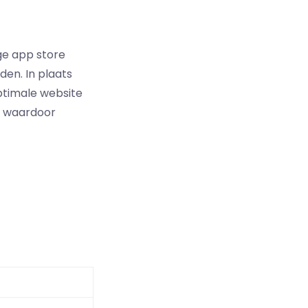
ge app store
den. In plaats
ptimale website
e, waardoor