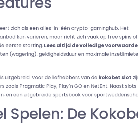
eatures
eert zich als een alles-in-één crypto-gaminghub. Het
bod kan variëren, maar richt zich vaak op free spins o
 eerste storting.
Lees altijd de volledige voorwaarde
ten (wagering), geldigheidsduur en maximale inzetlimiete
 is uitgebreid. Voor de liefhebbers van de
kokobet slot
zi
ers zoals Pragmatic Play, Play’n GO en NetEnt. Naast slots v
len, en een uitgebreide sportsbook voor sportweddensch
l Spelen: De Kokob