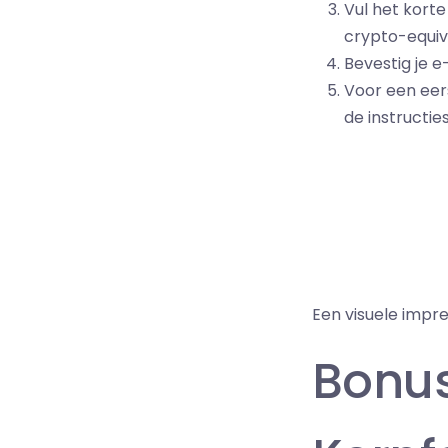
Vul het korte
crypto-equiv
Bevestig je e
Voor een eers
de instructie
Een visuele impr
Bonus