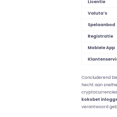
Licentie
Valuta’s
Spelaanbod
Registratie
Mobiele App
Klantenservi
Concluderend bie
hecht aan snelhe
cryptocurrencies
kokobet inlogg
verantwoord geb