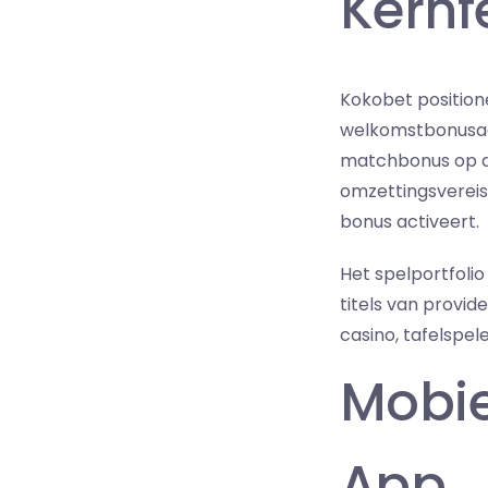
Kernf
Kokobet position
welkomstbonusaan
matchbonus op de
omzettingsvereis
bonus activeert.
Het spelportfolio
titels van provid
casino, tafelspe
Mobie
App