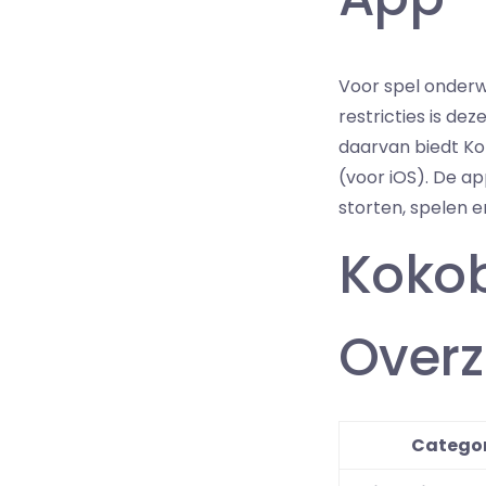
Voor spel onderw
restricties is de
daarvan biedt Ko
(voor iOS). De ap
storten, spelen e
Kokob
Overz
Categor