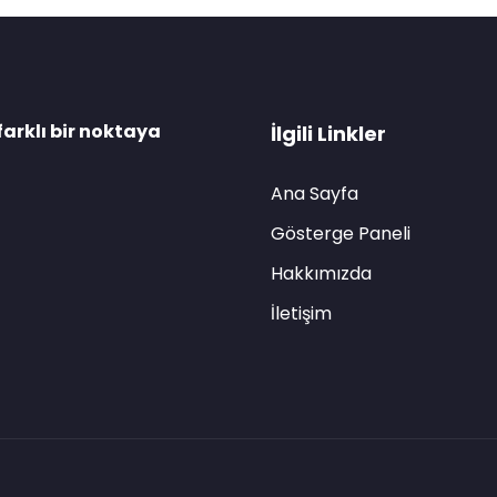
farklı bir noktaya
İlgili Linkler
Ana Sayfa
Gösterge Paneli
Hakkımızda
İletişim