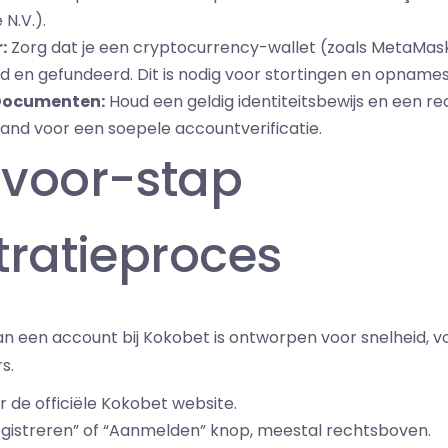
 N.V.).
:
Zorg dat je een cryptocurrency-wallet (zoals MetaMask
d en gefundeerd. Dit is nodig voor stortingen en opnames
 Documenten:
Houd een geldig identiteitsbewijs en een re
hand voor een soepele accountverificatie.
voor-stap
tratieproces
 een account bij Kokobet is ontworpen voor snelheid, v
s.
 de officiële Kokobet website.
Registreren” of “Aanmelden” knop, meestal rechtsboven.