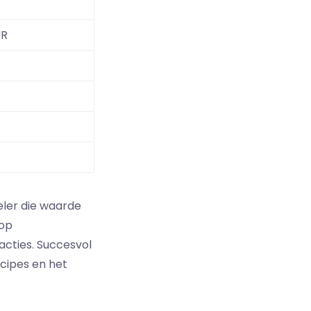
UR
ler die waarde
 op
acties. Succesvol
cipes en het