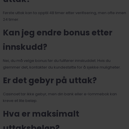
Første uttak kan ta opptil 48 timer etter verifisering, men ofte innen
24 timer.
Kan jeg endre bonus etter
innskudd?
Nei, du må velge bonus før du fullfører innskuddet. Hvis du
glemmer det, kontakter du kundestøtte for å sjekke muligheter.
Er det gebyr på uttak?
Casinoet tar ikke gebyr, men din bank eller e-lommebok kan
kreve et lite beløp.
Hva er maksimalt
uttaksbeløp?