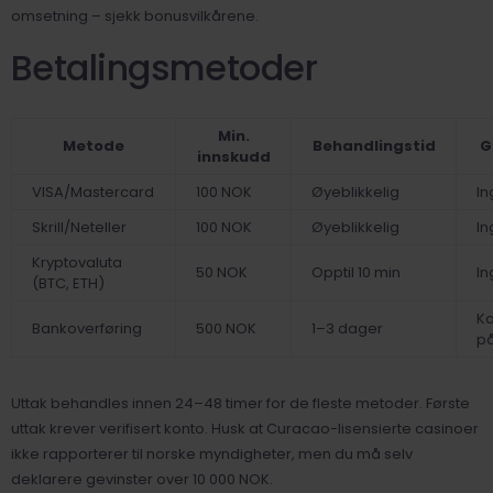
omsetning – sjekk bonusvilkårene.
Betalingsmetoder
Min.
Metode
Behandlingstid
G
innskudd
VISA/Mastercard
100 NOK
Øyeblikkelig
I
Skrill/Neteller
100 NOK
Øyeblikkelig
I
Kryptovaluta
50 NOK
Opptil 10 min
I
(BTC, ETH)
K
Bankoverføring
500 NOK
1–3 dager
p
Uttak behandles innen 24–48 timer for de fleste metoder. Første
uttak krever verifisert konto. Husk at Curacao-lisensierte casinoer
ikke rapporterer til norske myndigheter, men du må selv
deklarere gevinster over 10 000 NOK.