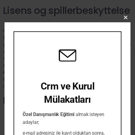
Lisens og spillerbeskyttelse
Clos
this
modu
Happyspins casino drives under en Curacao-lisens (nr.
8048/JAZ). Dette betyr at virksomheten overholder
grunnleggende krav til rettferdig spill og ansvarlig gambling, men
det er ikke like strengt som MGA eller norsk lisens. Nye spillere bør
merke seg at Curacao-lisensen ikke gir samme forbrukervern
som en norsk lisens. For eksempel kan det være begrenset
klageadgang via Curacao Gaming Control Board. Vi anbefaler å
bruke verktøy som innskuddsgrenser og tidsavbrudd, tilgjengelig
Crm ve Kurul
i kontoinnstillingene.
Feilsøking – fiks det fort
Mülakatları
Özel Danışmanlık Eğitimi
almak isteyen
Uttak blir avvist:
Sørg for at KYC er fullført og at du har
adaylar;
omsatt bonuser. Prøv en annen betalingsmetode.
Bonuskode fungerer ikke:
Kopier koden nøyaktig
e-mail adresiniz ile kayıt olduktan sonra,
(sensitive for store/små bokstaver). Kontakt kundestøtte.