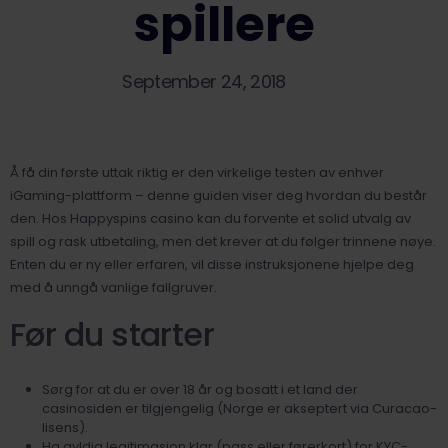
spillere
September 24, 2018
Å få din første uttak riktig er den virkelige testen av enhver
iGaming-plattform – denne guiden viser deg hvordan du består
den. Hos Happyspins casino kan du forvente et solid utvalg av
spill og rask utbetaling, men det krever at du følger trinnene nøye.
Enten du er ny eller erfaren, vil disse instruksjonene hjelpe deg
med å unngå vanlige fallgruver.
Før du starter
Sørg for at du er over 18 år og bosatt i et land der
casinosiden er tilgjengelig (Norge er akseptert via Curacao-
lisens).
Ha gyldig legitimasjon klar (pass eller førerkort) for KYC-