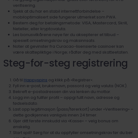
verifisering.
Sjekk at du har en stabil internettforbindelse –
mobiloptimalisert side fungerer utmerket som PWA.
Bestem deg for betalingsmetode: VISA, Mastercard, Skrill,
Neteller, eller kryptovaluta.
Les bonusvilkårene nøye før du aksepterer et tilbud –
spesielt omsetningskrav og maksinnsats.
Noter at gevinster fra Curacao-lisensierte casinoer kan
være skattepliktige i Norge; rådfør deg med skatteetaten.
Steg-for-steg registrering
Gå til
Happyspins
og klikk på «Registrer».
Fyll inn e-post, brukernavn, passord og velg valuta (NOK).
Bekreft e-postadressen din via lenken du mottar.
Logg inn og fullfør profil – oppgi fullt navn, adresse og
fødselsdato.
Last opp legitimasjon (pass/førerkort) under «Verifisering» –
dette godkjennes vanligvis innen 24 timer.
Gjør ditt første innskudd via «Kasse» – velg bonus om
ønskelig.
Start spill! Sørg for at du oppfyller omsetningskrav før du ber