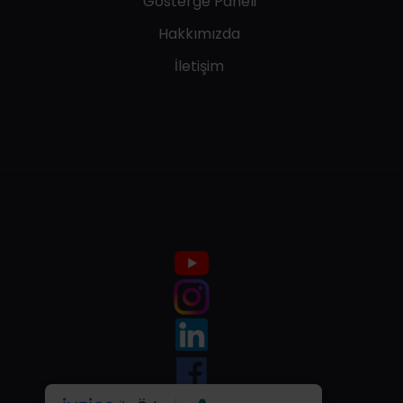
Gösterge Paneli
Hakkımızda
İletişim
© All rights reserved.