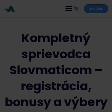
Skip
to
Üye Girişi
content
Kompletný
sprievodca
Slovmaticom –
registrácia,
bonusy a výbery