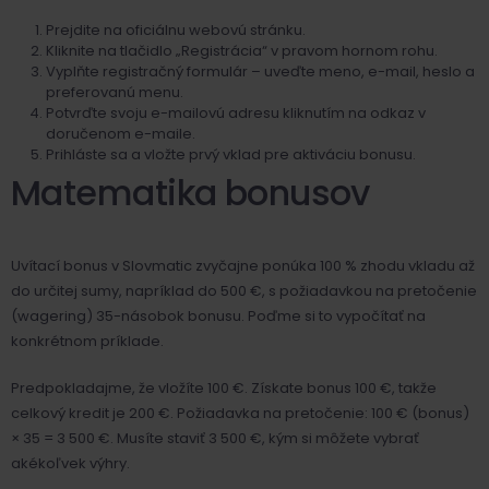
Prejdite na oficiálnu webovú stránku.
Kliknite na tlačidlo „Registrácia“ v pravom hornom rohu.
Vyplňte registračný formulár – uveďte meno, e-mail, heslo a
preferovanú menu.
Potvrďte svoju e-mailovú adresu kliknutím na odkaz v
doručenom e-maile.
Prihláste sa a vložte prvý vklad pre aktiváciu bonusu.
Matematika bonusov
Uvítací bonus v Slovmatic zvyčajne ponúka 100 % zhodu vkladu až
do určitej sumy, napríklad do 500 €, s požiadavkou na pretočenie
(wagering) 35-násobok bonusu. Poďme si to vypočítať na
konkrétnom príklade.
Predpokladajme, že vložíte 100 €. Získate bonus 100 €, takže
celkový kredit je 200 €. Požiadavka na pretočenie: 100 € (bonus)
× 35 = 3 500 €. Musíte staviť 3 500 €, kým si môžete vybrať
akékoľvek výhry.