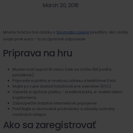
March 20, 2016
Mnoho hráčov má otázky o
Slovmatic casino
predtým, ako vložia
svoje prvé euro – tu sú úprimné odpovede.
Príprava na hru
Musíte mať aspoň 18 rokov (vek sa môže líšiť podľa
jurisdikcie).
Pripravte si platnú e-mailovú adresu a telefónne číslo.
Majte po ruke doklad totožnosti pre overenie (KYC).
Vyberte si spôsob platby – kreditná karta, e-wallet alebo
kryptomena.
Zabezpečte stabilné internetové pripojenie.
Prečítajte si obchodné podmienky a zásady ochrany
osobných údajov.
Ako sa zaregistrovať