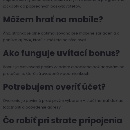
jackpoty od popredných poskytovateľov.
Môžem hrať na mobile?
Áno, stránka je plne optimalizovaná pre mobilné zariadenia a
ponúka aj PWA, ktorú si môžete nainštalovať.
Ako funguje uvítací bonus?
Bonus je aktivovaný prvým vkladom a podlieha požiadavkám na
pretočenie, ktoré sú uvedené v podmienkach.
Potrebujem overiť účet?
Overenie je povinné pred prvým výberom – stačí nahrať doklad
totožnosti a potvrdenie adresy.
Čo robiť pri strate pripojenia