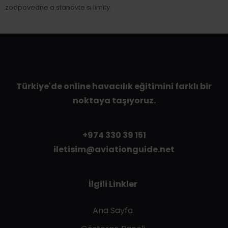
zodpovedne a stanovte si limity.
Türkiye'de online havacılık eğitimini farklı bir
noktaya taşıyoruz.
+974 330 39 151
iletisim@aviationguide.net
İlgili Linkler
Ana Sayfa