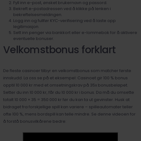
Fyll inn e-post, ønsket brukernavn og passord.
Bekreft e-postadressen ved å klikke på lenken i
bekreftelsesmeldingen.
Logg inn og fullfør KYC-verifisering ved å laste opp
legitimasjon.
Sett inn penger via bankkort eller e-lommebok for å aktivere
eventuelle bonuser.
Velkomstbonus forklart
De fleste casinoer tilbyr en velkomstbonus som matcher første
innskudd. La oss se på et eksempel: Casinoet gir 100 % bonus
opptil 10 000 kr med et omsetningskrav på 35x bonusbeløpet.
Setter du inn 10 000 kr, får du 10 000 kr i bonus. Da må du omsette
totalt 10 000 × 35 = 350 000 kr før du kan ta ut gevinster. Husk at
bidraget fra forskjellige spill kan variere – spilleautomater teller
ofte 100 %, mens bordspill kan telle mindre. Se denne videoen for
å forstå bonusvilkårene bedre: