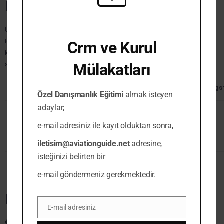
Hvor lang tid tar et uttak?
Uttakstiden varierer etter betalingsmetode. De fleste e-
lommebøker behandles innen 24 timer, mens bankoverføringer
Crm ve Kurul
kan ta 3–5 virkedager. Casinoet har en manuell gjennomgang
som kan forsinke første uttak.
Mülakatları
Min.
Maks.
Betalingsmetode
Behandlings
uttak
uttak
Özel Danışmanlık Eğitimi
almak isteyen
adaylar;
E-lommebok (Skrill,
50
100 kr
0–24 timer
Neteller)
000 kr
e-mail adresiniz ile kayıt olduktan sonra,
Bankkort (Visa,
30
200 kr
3–5 dager
Mastercard)
iletisim@aviationguide.net
adresine,
000 kr
isteğinizi belirten bir
100
Bankoverføring
500 kr
3–7 dager
000 kr
e-mail göndermeniz gerekmektedir.
Hvilke dokumenter trengs
E-mail adresiniz
Email