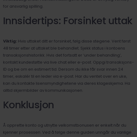
for ansvarlig spilling.
Innsidertips: Forsinket uttak
Viktig:
Hvis uttaket ditt er forsinket, følg disse stegene. Vent først
48 timer etter at uttaket ble behandlet. Sjekk status i kontoens
transaksjonshistorikk. Hvis det fortsatt er ‘under behandling’,
kontakt kundestøtte via live chat eller e-post. Oppgi transaksjons-
ID og be om en estimert tid. Dersom du ikke får svar innen 24
timer, eskalér til en leder via e-post. Har du ventet over en uke,
kan du kontakte lisensmyndighetene via deres klageskjema. Ha
alltid skjermbilder av kommunikasjonen.
Konklusjon
Å opprette konto og utnytte velkomstbonusen er enkelt når du
kjenner prosessen. Ved å følge denne guiden unngår du vanlige