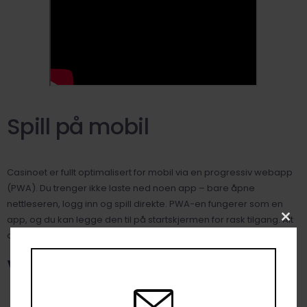
Spill på mobil
Casinoet er fullt optimalisert for mobil via en progressiv webapp
(PWA). Du trenger ikke laste ned noen app – bare åpne
nettleseren, logg inn og spill direkte. PWA-en fungerer som en
app, og du kan legge den til på startskjermen for rask tilgang. Alt
Clos
av spill, bonuser og banktjenester er tilgjengelig.
this
modu
Viktig å vite