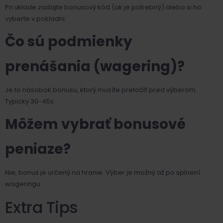
Pri vklade zadajte bonusový kód (ak je potrebný) alebo si ho
vyberte v pokladni.
Čo sú podmienky
prenášania (wagering)?
Je to násobok bonusu, ktorý musíte pretočiť pred výberom.
Typicky 30-45x.
Môžem vybrať bonusové
peniaze?
Nie, bonus je určený na hranie. Výber je možný až po splnení
wageringu.
Extra Tips