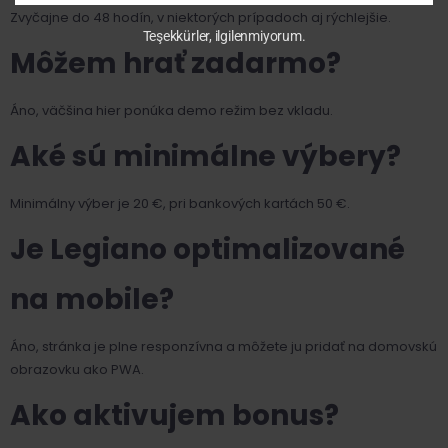
Zvyčajne do 48 hodín, v niektorých prípadoch aj rýchlejšie.
Teşekkürler, ilgilenmiyorum.
Môžem hrať zadarmo?
Áno, väčšina hier ponúka demo režim bez vkladu.
Aké sú minimálne výbery?
Minimálny výber je 20 €, pri bankových kartách 50 €.
Je Legiano optimalizované
na mobile?
Áno, stránka je plne responzívna a môžete ju pridať na domovskú
obrazovku ako PWA.
Ako aktivujem bonus?