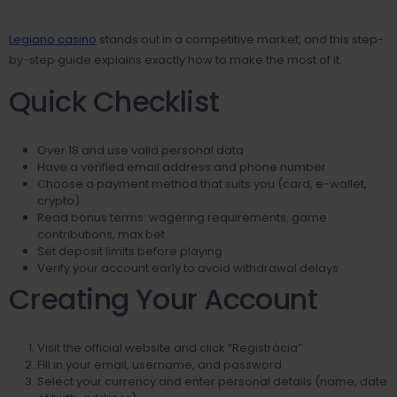
Legiano casino
stands out in a competitive market, and this step-
by-step guide explains exactly how to make the most of it.
Quick Checklist
Over 18 and use valid personal data
Have a verified email address and phone number
Choose a payment method that suits you (card, e-wallet,
crypto)
Read bonus terms: wagering requirements, game
contributions, max bet
Set deposit limits before playing
Verify your account early to avoid withdrawal delays
Creating Your Account
Visit the official website and click “Registrácia”
Fill in your email, username, and password
Select your currency and enter personal details (name, date