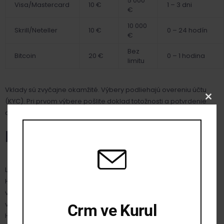
5 000
Visa/Mastercard
10 €
1 – 3 dni
€
10 000
Skrill/Neteller
10 €
0 – 24 hodín
€
Bez
Bitcoin
20 €
0 – 1 hodina
limitu
Vklady sú zvyčajne okamžité. Výbery podliehajú overeniu účtu
(KYC). Pri prvom výbere pošlite doklad totožnosti a potvrdenie
Clos
this
adresy.
modu
Is It Safe?
Legiano casino používa SSL šifrovanie a má licenciu z Curacaa.
Hoci Curacao nie je MGA, prevádzka je regulovaná. Dôležité:
výhry z Curacaa môžu podliehať dani z príjmu v závislosti od
vašej krajiny. Odporúčame konzultovať s daňovým poradcom.
Crm ve Kurul
Hry sú testované nezávislými audítormi na spravodlivosť RNG.