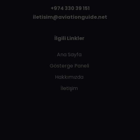
+974 330 39 151
iletisim@aviationguide.net
İlgili Linkler
Ana Sayfa
Gösterge Paneli
Hakkımızda
İletişim