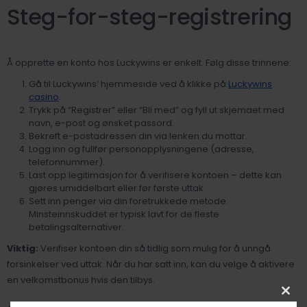
Steg-for-steg-registrering
Å opprette en konto hos Luckywins er enkelt. Følg disse trinnene:
Gå til Luckywins’ hjemmeside ved å klikke på
Luckywins
casino
.
Trykk på “Registrer” eller “Bli med” og fyll ut skjemaet med
navn, e-post og ønsket passord.
Bekreft e-postadressen din via lenken du mottar.
Logg inn og fullfør personopplysningene (adresse,
telefonnummer).
Last opp legitimasjon for å verifisere kontoen – dette kan
gjøres umiddelbart eller før første uttak.
Sett inn penger via din foretrukkede metode.
Minsteinnskuddet er typisk lavt for de fleste
betalingsalternativer.
Viktig:
Verifiser kontoen din så tidlig som mulig for å unngå
forsinkelser ved uttak. Når du har satt inn, kan du velge å aktivere
en velkomstbonus hvis den tilbys.
Clos