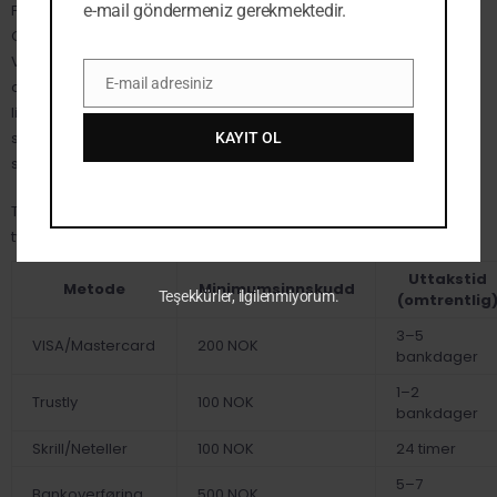
For å få mest mulig ut av bonuser, les alltid vilkårene nøye.
e-mail göndermeniz gerekmektedir.
Omsetningskrav er vanligvis mellom 30x og 40x bonusbeløpet.
Velg spill som teller 100% mot omsetning (ofte spilleautomater),
E-mail adresiniz
og unngå bordspill dersom de teller lavere. Husk at Curacao-
Email
lisensierte casinoer som Luckywins kan medføre at gevinster er
skattepliktige for norske spillere – sjekk med Skatteetaten for din
KAYIT OL
situasjon.
Tabellen nedenfor viser eksempler på betalingsmetoder og
typiske behandlingstider:
Uttakstid
Metode
Minimumsinnskudd
Teşekkürler, ilgilenmiyorum.
(omtrentlig
3–5
VISA/Mastercard
200 NOK
bankdager
1–2
Trustly
100 NOK
bankdager
Skrill/Neteller
100 NOK
24 timer
5–7
Bankoverføring
500 NOK