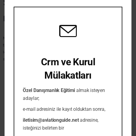
Spill og tilbud – få mest
this
modu
mulig ut av opplevelsen
Når kontoen er opprettet, kan du utforske spillutvalget. Luckywins
tilbyr spilleautomater, bordspill og live dealer-spill fra flere kjente
leverandører. For nybegynnere anbefales det å starte med
spilleautomater med høy RTP, da disse gir bedre odds over tid.
Crm ve Kurul
Mülakatları
Özel Danışmanlık Eğitimi
almak isteyen
adaylar;
e-mail adresiniz ile kayıt olduktan sonra,
iletisim@aviationguide.net
adresine,
isteğinizi belirten bir