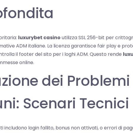
fondita
oritaria:
luxurybet casino
utilizza SSL 256-bit per crittogr
mative ADM italiane. La licenza garantisce fair play e prote
ntrolla il footer del sito per i loghi ADM. Questo rende
lux
ommesse online.
uzione dei Problemi
i: Scenari Tecnici
 includono login fallito, bonus non attivati, o errori di p