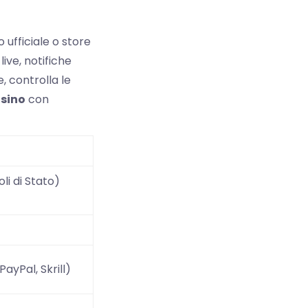
 ufficiale o store
ive, notifiche
, controlla le
asino
con
i di Stato)
ayPal, Skrill)