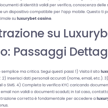
 documenti di identità validi per verifica, conoscenza dell
o, e un dispositivo compatibile per l’app mobile. Questo ti
timale su
luxurybet casino
.
trazione su Luxuryb
o: Passaggi Dettagl
 semplice ma critica. Segui questi passi: 1) Visita il sito
lux
”. 2) Inserisci dati personali accurati (nome, email, etc.). 3
il o SMS. 4) Completa la verifica KYC caricando document
i email non validi o documenti scaduti; in tal caso, contatta
istrazione corretta è fondamentale per accedere a
luxur
onus.