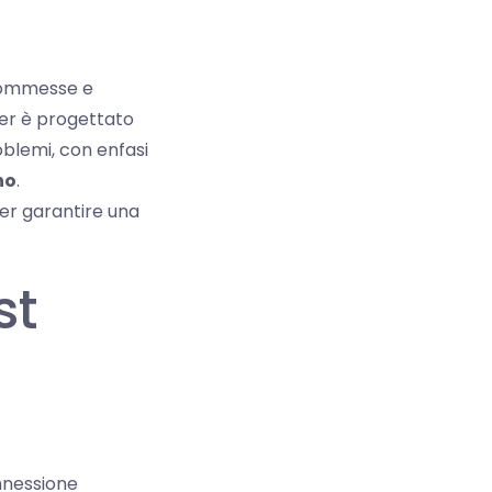
scommesse e
per è progettato
oblemi, con enfasi
no
.
er garantire una
st
onnessione