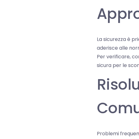
Appro
La sicurezza è pri
aderisce alle nor
Per verificare, co
sicura per le sc
Risol
Comun
Problemi frequenti