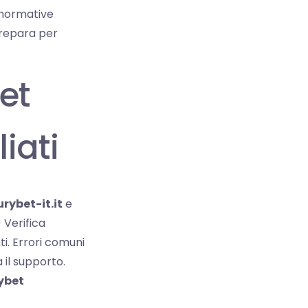
e normative
 prepara per
et
iati
urybet-it.it
e
) Verifica
i. Errori comuni
 il supporto.
ybet