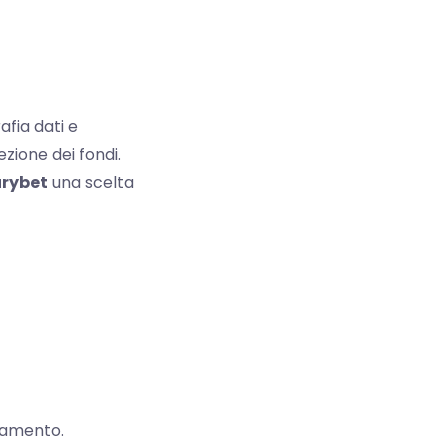
afia dati e
zione dei fondi.
urybet
una scelta
agamento.