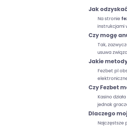
Jak odzyskać
Na stronie
fe
instrukcjami 
Czy mogę an
Tak, zazwycz
usuwa związa
Jakie metody 
Fezbet pl obs
elektroniczne
Czy Fezbet m
Kasino dział
jednak gracze
Dlaczego moj
Najczęstsze 