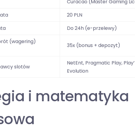
Curacao (Master Gaming Li
łata
20 PLN
ta
Do 24h (e-przelewy)
ót (wagering)
35x (bonus + depozyt)
NetEnt, Pragmatic Play, Play
tawcy slotów
Evolution
egia i matematyka
sowa