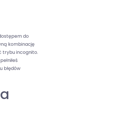
z dostępem do
awną kombinację
 trybu incognito.
spełniłeś
ku błędów
ia