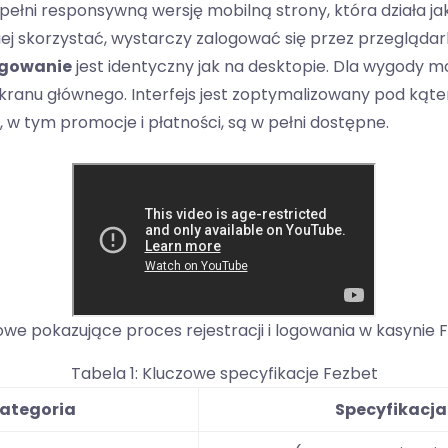
 pełni responsywną wersję mobilną strony, która działa j
niej skorzystać, wystarczy zalogować się przez przegląda
ogowanie
jest identyczny jak na desktopie. Dla wygody 
ekranu głównego. Interfejs jest zoptymalizowany pod kąte
, w tym promocje i płatności, są w pełni dostępne.
owe pokazujące proces rejestracji i logowania w kasynie 
Tabela 1: Kluczowe specyfikacje Fezbet
ategoria
Specyfikacja