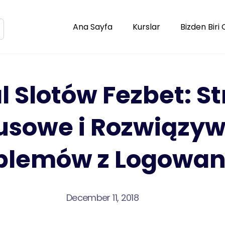
Ana Sayfa
Kurslar
Bizden Biri 
 Slotów Fezbet: St
usowe i Rozwiązyw
blemów z Logowa
December 11, 2018