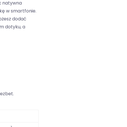
ak natywna
rkę w smartfonie.
możesz dodać
m dotyku, a
Fezbet.