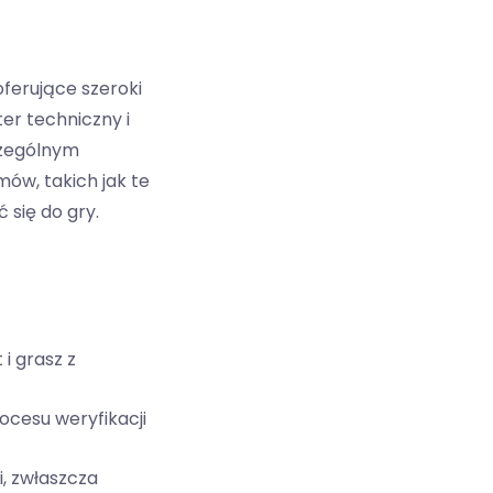
oferujące szeroki
er techniczny i
czególnym
w, takich jak te
 się do gry.
 i grasz z
ocesu weryfikacji
, zwłaszcza