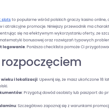
 slots
to popularne wśród polskich graczy kasino online, 
i atrakcyjne promocje. Niniejszy przewodnik ma charakt
entrując się na efektywnym wykorzystaniu oferty, ze sz
matematyki bonusowej oraz rozwiązań typowych problemó
t logowanie
. Poniższa checklista pomoże Ci przygotować
 rozpoczęciem
wieku i lokalizacji
: Upewnij się, że masz ukończone 18 lat
lski.
okumentów
: Przygotuj dowód osobisty lub paszport do pr
ulaminu
: Szczegółowo zapoznaj się z warunkami promocji