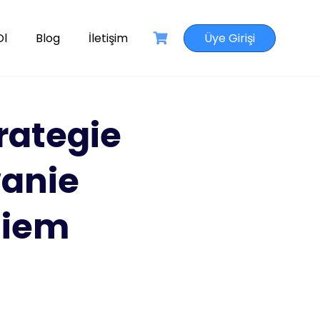
Ol
Blog
İletişim
Üye Girişi
rategie
anie
niem