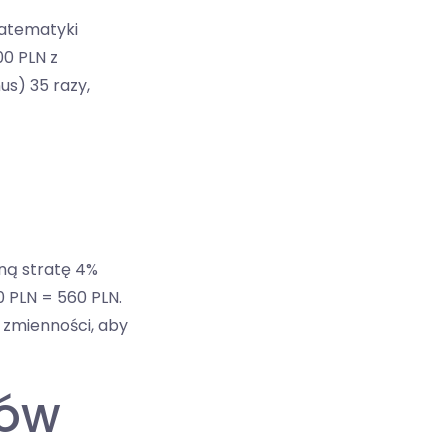
matematyki
00 PLN z
s) 35 razy,
zną stratę 4%
 PLN = 560 PLN.
j zmienności, aby
mów