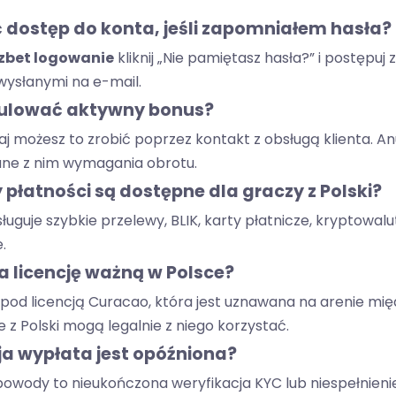
 dostęp do konta, jeśli zapomniałem hasła?
zbet logowanie
kliknij „Nie pamiętasz hasła?” i postępuj 
wysłanymi na e-mail.
ulować aktywny bonus?
aj możesz to zrobić poprzez kontakt z obsługą klienta. A
ne z nim wymagania obrotu.
płatności są dostępne dla graczy z Polski?
ługuje szybkie przelewy, BLIK, karty płatnicze, kryptowalut
.
a licencję ważną w Polsce?
a pod licencją Curacao, która jest uznawana na arenie mi
 z Polski mogą legalnie z niego korzystać.
a wypłata jest opóźniona?
powody to nieukończona weryfikacja KYC lub niespełnien