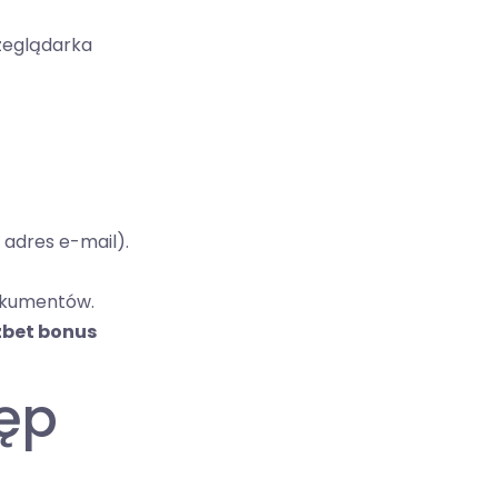
rzeglądarka
 adres e-mail).
dokumentów.
zbet bonus
tęp