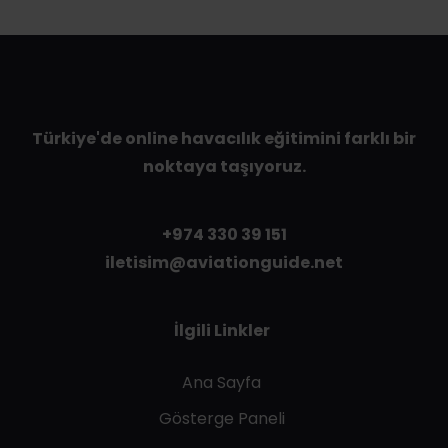
Türkiye'de online havacılık eğitimini farklı bir
noktaya taşıyoruz.
+974 330 39 151
iletisim@aviationguide.net
İlgili Linkler
Ana Sayfa
Gösterge Paneli