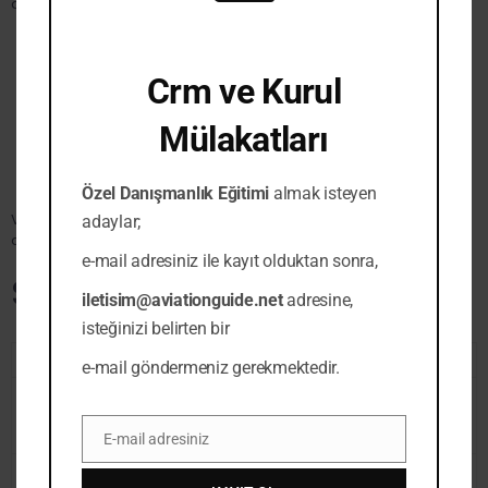
direct, integrându-se perfect cu platforma principală.
Crm ve Kurul
Mülakatları
Özel Danışmanlık Eğitimi
almak isteyen
Videoclip introductiv pentru 888 Casino Online – overview al
adaylar;
caracteristicilor
e-mail adresiniz ile kayıt olduktan sonra,
Specificații Rapide
iletisim@aviationguide.net
adresine,
isteğinizi belirten bir
Caracteristică
Detalii
e-mail göndermeniz gerekmektedir.
ONJN România (Autoritatea
Licență
Națională de Reglementare pentru
Jocuri de Noroc)
E-mail adresiniz
Email
Jocuri
Peste 1000: sloturi, jocuri de masă,