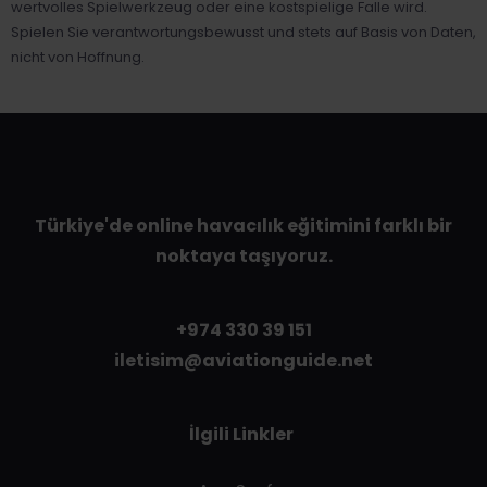
wertvolles Spielwerkzeug oder eine kostspielige Falle wird.
Spielen Sie verantwortungsbewusst und stets auf Basis von Daten,
nicht von Hoffnung.
Türkiye'de online havacılık eğitimini farklı bir
noktaya taşıyoruz.
+974 330 39 151
iletisim@aviationguide.net
İlgili Linkler