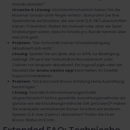
Umsatz storniert.”
Ursache & Lösung:
Höchstwahrscheinlich haben Sie die
Maximal-Einsatz-Limit-Regel verletzt. Überprüfen Sie Ihre
Spielhistorie auf Einsätze, die das Limit (z.B. 5€) überschritten
haben. Prävention: Stellen Sie manuell oder über die Spiel-
Einstellungen sicher, dass Ihr Einsatz pro Runde niemals über
das Limit geht.
Problem:
“Der Fortschritt meiner Umsatzbedingung
aktualisiert sich nicht.”
Lösung:
Spielen Sie ein Spiel, das zu 100% zur Bedingung
beiträgt. Oft wird der Fortschritt im Bonusbereich oder
Cashier nur langsam aktualisiert. Ein Logout/Login oder ein
Neustart der
bruno casino app
kann helfen. Im Zweifel:
Support kontaktieren.
Problem:
“Ich kann nach Bonus-Erfüllung keine Auszahlung
beantragen.”
Lösung:
Sind alle Kontoverifizierungsschritte
abgeschlossen? Ist Ihre gewählte Auszahlungsmethode die
gleiche wie die Einzahlungsmethode (oft gefordert)? Haben
Sie eventuelle verbleibende Bonus-Einsätze auf anderen
Spielen (z.B. Live-Casino) übersehen? Prüfen Sie Ihren
Bonus-Status im Konto.