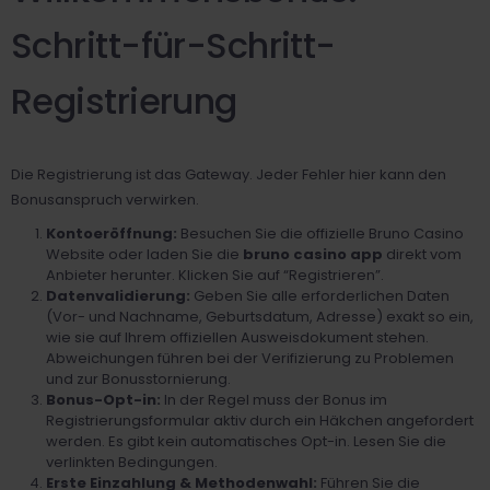
Schritt-für-Schritt-
Registrierung
Die Registrierung ist das Gateway. Jeder Fehler hier kann den
Bonusanspruch verwirken.
Kontoeröffnung:
Besuchen Sie die offizielle Bruno Casino
Website oder laden Sie die
bruno casino app
direkt vom
Anbieter herunter. Klicken Sie auf “Registrieren”.
Datenvalidierung:
Geben Sie alle erforderlichen Daten
(Vor- und Nachname, Geburtsdatum, Adresse) exakt so ein,
wie sie auf Ihrem offiziellen Ausweisdokument stehen.
Abweichungen führen bei der Verifizierung zu Problemen
und zur Bonusstornierung.
Bonus-Opt-in:
In der Regel muss der Bonus im
Registrierungsformular aktiv durch ein Häkchen angefordert
werden. Es gibt kein automatisches Opt-in. Lesen Sie die
verlinkten Bedingungen.
Erste Einzahlung & Methodenwahl:
Führen Sie die