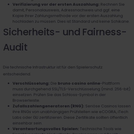
Verifizierung vor der ersten Auszahlung:
Rechnen Sie
damit, Personalausweis, Adressnachweis und ggf. eine
Kopie Ihrer Zahlungsmethode vor der ersten Auszahlung
hochladen zu müssen. Dies ist Standard und keine Schikane.
Sicherheits- und Fairness-
Audit
Die technische Infrastruktur ist für den Spielerschutz
entscheidend.
Verschlüsselung:
Die
bruno casino online
-Plattform
muss durchgehend SSL/TLS-Verschlüsselung (mind. 256-bit)
einsetzen. Prüfen Sie das Schloss-Symbol in der
Browserleiste.
Zufallszahlengeneratoren (RNG):
Seriöse Casinos lassen
ihre RNGs von unabhängigen Prüfstellen wie eCOGRA, iTech
Labs oder GLI zertifizieren. Diese Zertifikate sollten öffentlich
einsehbar sein.
Verantwortungsvolles Spielen:
Technische Tools wie