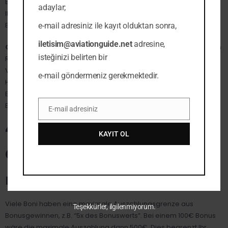
Ein negativer EV bedeutet, Sie werden langfristig etwa 40€ von
adaylar;
Ihrem Bonuswert verlieren. Dies verdeutlicht: Der reine
Bonusbetrag ist nicht Ihr “Gewinn”.
e-mail adresiniz ile kayıt olduktan sonra,
iletisim@aviationguide.net
adresine,
Optimierungsansatz:
Suchen Sie nach Spielen mit sehr hohem
isteğinizi belirten bir
RTP (≥99%) und 100% Beitrag, wie z.B. bestimmte Videopoker-
Varianten oder spezielle Slots. Ein Spiel mit 99.5% RTP (0.5%
e-mail göndermeniz gerekmektedir.
Hausvorteil) ändert die Rechnung:
EV = 100€ – (7.000€ * 0.005) = 100€ – 35€ =
+65€
. Jetzt hat der
Bonus einen positiven erwarteten Wert.
E-mail adresiniz
Email
4. Der Einfluss von
KAYIT OL
Gewinnlimiten und
maximalen Auszahlungen
Viele Boni haben eine maximale Auszahlungsgrenze aus
Teşekkürler, ilgilenmiyorum.
Bonusgewinnen, z.B. “5x des Bonuswerts”. Bei einem 100€ Bonus
wäre die maximale Auszahlung dann 500€. Dies begrenzt Ihr