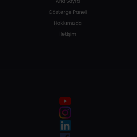
Ana Sayfa
Gösterge Paneli
Hakkımızda
İletişim