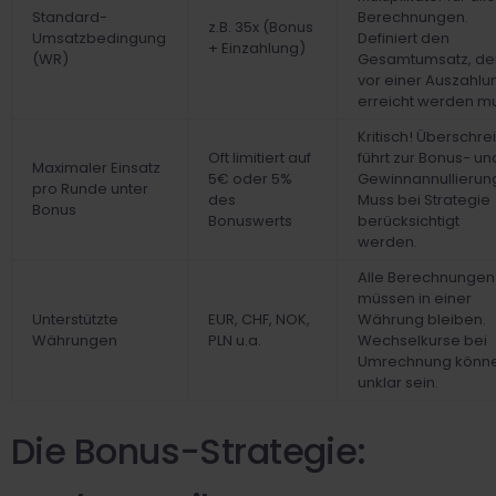
Standard-
Berechnungen.
z.B. 35x (Bonus
Umsatzbedingung
Definiert den
+ Einzahlung)
(WR)
Gesamtumsatz, de
vor einer Auszahlu
erreicht werden m
Kritisch! Überschre
Oft limitiert auf
führt zur Bonus- un
Maximaler Einsatz
5€ oder 5%
Gewinnannullierun
pro Runde unter
des
Muss bei Strategie
Bonus
Bonuswerts
berücksichtigt
werden.
Alle Berechnungen
müssen in einer
Unterstützte
EUR, CHF, NOK,
Währung bleiben.
Währungen
PLN u.a.
Wechselkurse bei
Umrechnung könn
unklar sein.
Die Bonus-Strategie: