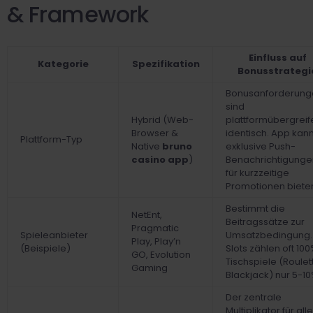
& Framework
Einfluss auf
Kategorie
Spezifikation
Bonusstrategi
Bonusanforderung
sind
Hybrid (Web-
plattformübergrei
Browser &
identisch. App kan
Plattform-Typ
Native
bruno
exklusive Push-
casino app
)
Benachrichtigung
für kurzzeitige
Promotionen biete
Bestimmt die
NetEnt,
Beitragssätze zur
Pragmatic
Spieleanbieter
Umsatzbedingung.
Play, Play’n
(Beispiele)
Slots zählen oft 100
GO, Evolution
Tischspiele (Roulet
Gaming
Blackjack) nur 5-10
Der zentrale
Multiplikator für all