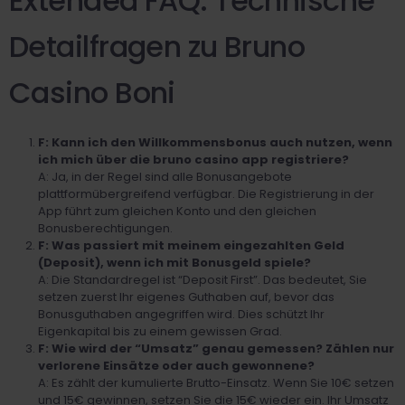
Extended FAQ: Technische
Detailfragen zu Bruno
Casino Boni
F: Kann ich den Willkommensbonus auch nutzen, wenn
ich mich über die bruno casino app registriere?
A: Ja, in der Regel sind alle Bonusangebote
plattformübergreifend verfügbar. Die Registrierung in der
App führt zum gleichen Konto und den gleichen
Bonusberechtigungen.
F: Was passiert mit meinem eingezahlten Geld
(Deposit), wenn ich mit Bonusgeld spiele?
A: Die Standardregel ist “Deposit First”. Das bedeutet, Sie
setzen zuerst Ihr eigenes Guthaben auf, bevor das
Bonusguthaben angegriffen wird. Dies schützt Ihr
Eigenkapital bis zu einem gewissen Grad.
F: Wie wird der “Umsatz” genau gemessen? Zählen nur
verlorene Einsätze oder auch gewonnene?
A: Es zählt der kumulierte Brutto-Einsatz. Wenn Sie 10€ setzen
und 15€ gewinnen, setzen Sie die 15€ wieder ein. Ihr Umsatz