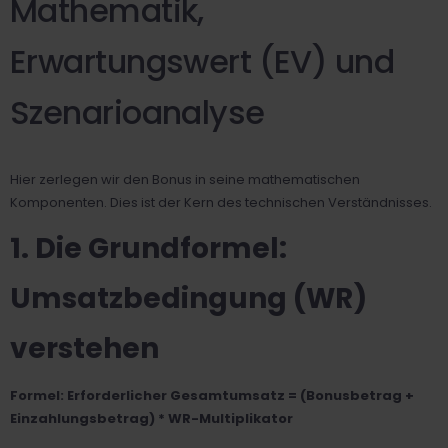
Mathematik,
Erwartungswert (EV) und
Szenarioanalyse
Hier zerlegen wir den Bonus in seine mathematischen
Komponenten. Dies ist der Kern des technischen Verständnisses.
1. Die Grundformel:
Umsatzbedingung (WR)
verstehen
Formel: Erforderlicher Gesamtumsatz = (Bonusbetrag +
Einzahlungsbetrag) * WR-Multiplikator