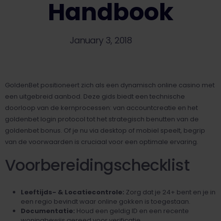
Handbook
January 3, 2018
GoldenBet positioneert zich als een dynamisch online casino met
een uitgebreid aanbod. Deze gids biedt een technische
doorloop van de kernprocessen: van accountcreatie en het
goldenbet login protocol tot het strategisch benutten van de
goldenbet bonus. Of je nu via desktop of mobiel speelt, begrip
van de voorwaarden is cruciaal voor een optimale ervaring.
Voorbereidingschecklist
Leeftijds- & Locatiecontrole:
Zorg dat je 24+ bent en je in
een regio bevindt waar online gokken is toegestaan.
Documentatie:
Houd een geldig ID en een recente
woningbewijs gereed voor verificatie.