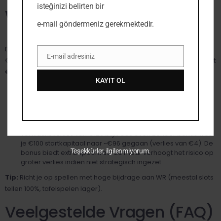
isteğinizi belirten bir
Wiskundige Breakdown
e-mail göndermeniz gerekmektedir.
De goldenbet bonus, zoals een welkomstbonus van 100% tot
E-mail adresiniz
€200, komt met wedvereisten (WR). Stel: je stort €100 en ontvangt
Email
€100 bonusgeld (€200 totaal). De WR is 30x de bonus.
KAYIT OL
Totale omzetvereiste:
€100 (bonus) x 30 = €3.000.
RTP Impact:
Speel je een slot met 96% RTP, dan is het
verwachte verlies tijdens het behalen van de WR ongeveer
€3.000 x (1 – 0.96) = €120.
Netto Analyse:
Je begon met €200 (eigen + bonus). Na
verwacht verlies van €120 blijft €80 over. Zonder bonus was
je €100 startkapitaal naar ~€96 gegaan (verlies van €4). De
Teşekkürler, ilgilenmiyorum.
bonus biedt extra speelwaarde maar verhoogt het risico op
groter verlies indien niet strategisch ingezet.
Tip:
Richt je op spellen met hoge bijdrage aan WR (meestal slots
tellen 100%, tafelspelen lager).
Veelgestelde Vragen (FAQ)