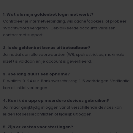
1. Wat als mijn goldenbet login niet werkt?
Controleer je internetverbinding, wis cache/cookies, of probeer
‘Wachtwoord vergeten’. Geblokkeerde accounts vereisen
contact met support.
2. Is de goldenbet bonus uitbetaalbaar?
Ja, nadat aan alle voorwaarden (WR, spelrestricties, maximale
inzet) is voldaan en je account is geverifieerd.
3. Hoe lang duurt een opname?
E-wallets: 0-24 uur. Bankoverschrijving: 1-5 werkdagen. Verificatie
kan dit initial verlengen.
4. Kan ik de app op meerdere devices gebruiken?
Ja, maar gelijktijdig inloggen vanaf verschillende devices kan
leiden tot sessieconflicten of tijdelijk uitloggen.
5. Zijn er kosten voor stortingen?