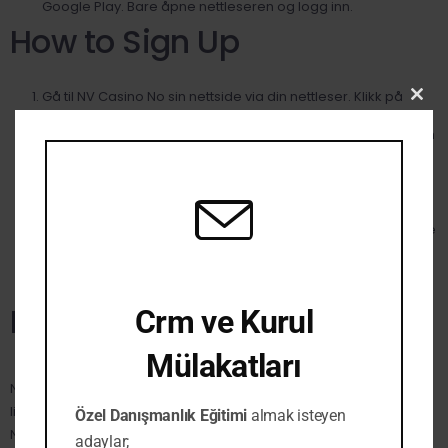
Google Play. Bare åpne nettleseren og logg inn.
How to Sign Up
Gå til NV Casino No sin nettside via din nettleser. Klikk på
Clos
“Registrer” eller “Bli med”.
this
Fyll ut registreringsskjemaet med korrekt e-post, brukernavn
modu
og passord. Velg et sterkt passord med minst åtte tegn.
Bekreft e-posten din via lenken som sendes til innboksen.
Sjekk søppelposten om nødvendig.
Fullfør KYC-prosessen ved å laste opp et bilde av ID (pass
eller førerkort) og et bevis på adresse (strømregning). Dette
er et lovkrav for å forhindre hvitvasking.
Etter godkjenning kan du gjøre ditt første innskudd og
begynne å spille. NV Casino Login er nå aktivert.
Platform Highlights
Crm ve Kurul
Mülakatları
NV Casino No har et bredt utvalg av spilleautomater, bordspill og
live casino. Spillere kan nyte titler fra toppleverandører som
Özel Danışmanlık Eğitimi
almak isteyen
NetEnt, Microgaming og Evolution Gaming.
Note:
Bonuser som
adaylar;