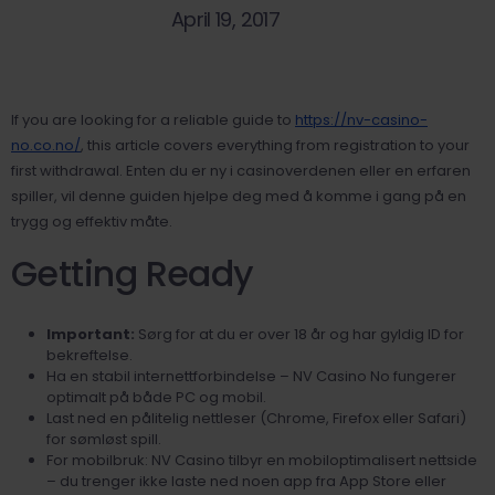
April 19, 2017
If you are looking for a reliable guide to
https://nv-casino-
no.co.no/
, this article covers everything from registration to your
first withdrawal. Enten du er ny i casinoverdenen eller en erfaren
spiller, vil denne guiden hjelpe deg med å komme i gang på en
trygg og effektiv måte.
Getting Ready
Important:
Sørg for at du er over 18 år og har gyldig ID for
bekreftelse.
Ha en stabil internettforbindelse – NV Casino No fungerer
optimalt på både PC og mobil.
Last ned en pålitelig nettleser (Chrome, Firefox eller Safari)
for sømløst spill.
For mobilbruk: NV Casino tilbyr en mobiloptimalisert nettside
– du trenger ikke laste ned noen app fra App Store eller