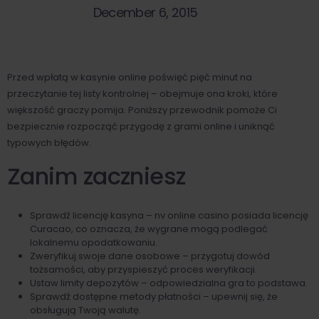
December 6, 2015
Przed wpłatą w kasynie online poświęć pięć minut na
przeczytanie tej listy kontrolnej – obejmuje ona kroki, które
większość graczy pomija. Poniższy przewodnik pomoże Ci
bezpiecznie rozpocząć przygodę z grami online i uniknąć
typowych błędów.
Zanim zaczniesz
Sprawdź licencję kasyna – nv online casino posiada licencję
Curacao, co oznacza, że wygrane mogą podlegać
lokalnemu opodatkowaniu.
Zweryfikuj swoje dane osobowe – przygotuj dowód
tożsamości, aby przyspieszyć proces weryfikacji.
Ustaw limity depozytów – odpowiedzialna gra to podstawa.
Sprawdź dostępne metody płatności – upewnij się, że
obsługują Twoją walutę.