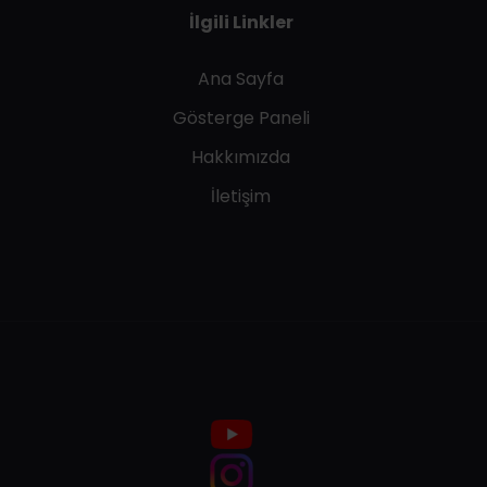
İlgili Linkler
Ana Sayfa
Gösterge Paneli
Hakkımızda
İletişim