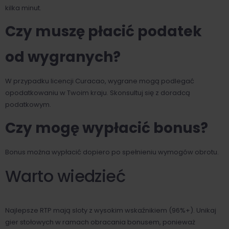
kilka minut.
Czy muszę płacić podatek
od wygranych?
W przypadku licencji Curacao, wygrane mogą podlegać
opodatkowaniu w Twoim kraju. Skonsultuj się z doradcą
podatkowym.
Czy mogę wypłacić bonus?
Bonus można wypłacić dopiero po spełnieniu wymogów obrotu.
Warto wiedzieć
Najlepsze RTP mają sloty z wysokim wskaźnikiem (96%+). Unikaj
gier stołowych w ramach obracania bonusem, ponieważ