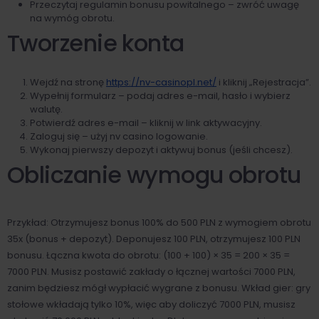
Przeczytaj regulamin bonusu powitalnego – zwróć uwagę
na wymóg obrotu.
Tworzenie konta
Wejdź na stronę
https://nv-casinopl.net/
i kliknij „Rejestracja”.
Wypełnij formularz – podaj adres e-mail, hasło i wybierz
walutę.
Potwierdź adres e-mail – kliknij w link aktywacyjny.
Zaloguj się – użyj nv casino logowanie.
Wykonaj pierwszy depozyt i aktywuj bonus (jeśli chcesz).
Obliczanie wymogu obrotu
Przykład: Otrzymujesz bonus 100% do 500 PLN z wymogiem obrotu
35x (bonus + depozyt). Deponujesz 100 PLN, otrzymujesz 100 PLN
bonusu. Łączna kwota do obrotu: (100 + 100) × 35 = 200 × 35 =
7000 PLN. Musisz postawić zakłady o łącznej wartości 7000 PLN,
zanim będziesz mógł wypłacić wygrane z bonusu. Wkład gier: gry
stołowe wkładają tylko 10%, więc aby doliczyć 7000 PLN, musisz