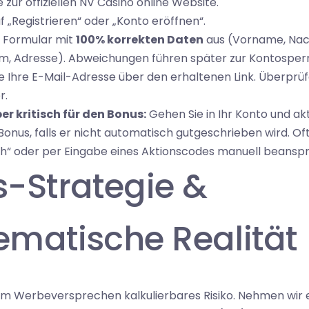
e zur offiziellen NV Casino online Website.
uf „Registrieren“ oder „Konto eröffnen“.
s Formular mit
100% korrekten Daten
aus (Vorname, Na
, Adresse). Abweichungen führen später zur Kontosper
e Ihre E-Mail-Adresse über den erhaltenen Link. Überprüf
r.
er kritisch für den Bonus:
Gehen Sie in Ihr Konto und akt
onus, falls er nicht automatisch gutgeschrieben wird. Of
h“ oder per Eingabe eines Aktionscodes manuell beansp
-Strategie &
matische Realität
em Werbeversprechen kalkulierbares Risiko. Nehmen wir ei