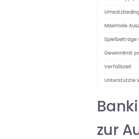
Umsatzbeding
Maximale Aus
Spielbeiträge 
Gewinnlimit p
Verfallszeit
Unterstützte
Banki
zur A