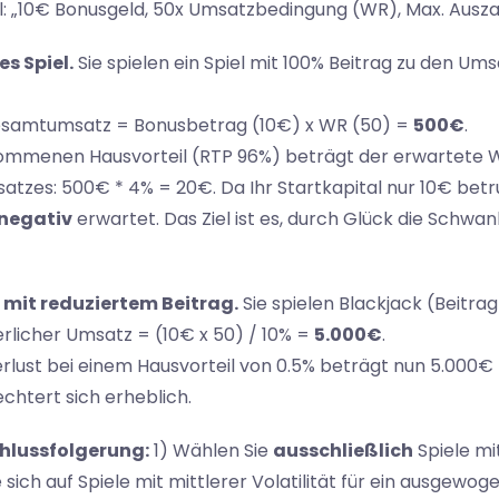
el: „10€ Bonusgeld, 50x Umsatzbedingung (WR), Max. Ausza
es Spiel.
Sie spielen ein Spiel mit 100% Beitrag zu den U
Gesamtumsatz = Bonusbetrag (10€) x WR (50) =
500€
.
ommenen Hausvorteil (RTP 96%) beträgt der erwartete W
tzes: 500€ * 4% = 20€. Da Ihr Startkapital nur 10€ betru
negativ
erwartet. Das Ziel ist es, durch Glück die Schw
l mit reduziertem Beitrag.
Sie spielen Blackjack (Beitrag
erlicher Umsatz = (10€ x 50) / 10% =
5.000€
.
rlust bei einem Hausvorteil von 0.5% beträgt nun 5.000€ 
echtert sich erheblich.
hlussfolgerung:
1) Wählen Sie
ausschließlich
Spiele mit
 sich auf Spiele mit mittlerer Volatilität für ein ausgewog