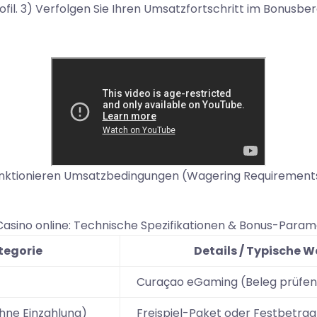
ofil. 3) Verfolgen Sie Ihren Umsatzfortschritt im Bonusber
funktionieren Umsatzbedingungen (Wagering Requirements
Casino online: Technische Spezifikationen & Bonus-Param
tegorie
Details / Typische W
Curaçao eGaming (Beleg prüfen
hne Einzahlung)
Freispiel-Paket oder Festbetra