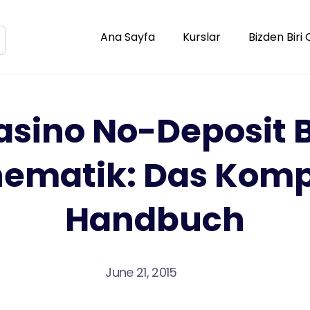
Ana Sayfa
Kurslar
Bizden Biri 
asino No-Deposit 
ematik: Das Komp
Handbuch
June 21, 2015