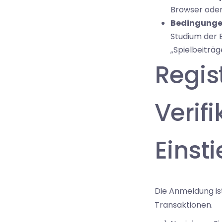
Browser oder
Bedingunge
Studium der 
„Spielbeiträg
Regis
Verifi
Einst
Die Anmeldung ist
Transaktionen.