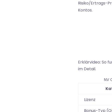
Risiko/Ertrags-Pr
Kontos.
Erklärvideo: So 
im Detail.
NV 
Ka
Lizenz
Bonus-Typ (O