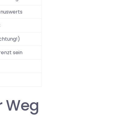
onuswerts
€
Achtung!)
renzt sein
er Weg