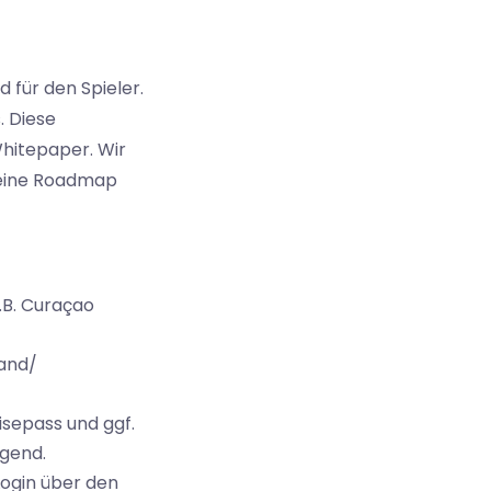
d für den Spieler.
. Diese
Whitepaper. Wir
 eine Roadmap
z.B. Curaçao
land/
isepass und ggf.
ngend.
Login über den