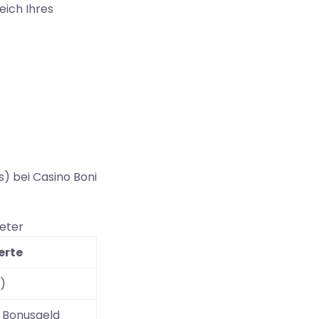
eich Ihres
) bei Casino Boni
eter
erte
)
g Bonusgeld