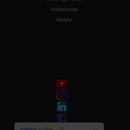
Hakkımızda
İletişim
© All rights reserved.