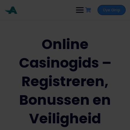
Skip
to
Üye Girişi
content
Online
Casinogids –
Registreren,
Bonussen en
Veiligheid