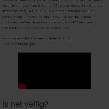
waarde van de bonus is: bonus €50 minus verwacht verlies door
inzetvereiste (€140) = -€90. Dit is echter een gemiddelde;
sommige spelers winnen, anderen verliezen meer. Kies
bonussen met een lage inzetvereiste (max 30x) en hoge
RTP‑spellen om de waarde te verbeteren.
Bekijk deze video voor een visuele uitleg van
bonusberekeningen:
Is het veilig?