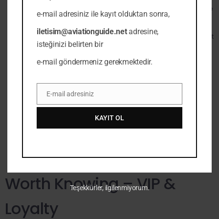
Inloggen mislukt:
Controleer je wachtwoord en gebruik de
e-mail adresiniz ile kayıt olduktan sonra,
‘Wachtwoord vergeten’-optie. Schakel 2FA tijdelijk uit als die
het probleem veroorzaakt.
iletisim@aviationguide.net
adresine,
Storting niet zichtbaar:
Wacht 15 minuten; soms vertraagt
isteğinizi belirten bir
de betalingsprovider. Neem contact op met de
klantenservice met het transactie‑ID.
e-mail göndermeniz gerekmektedir.
Spel loopt vast:
Vernieuw de pagina of wis de
browsercache. Als het aanhoudt, probeer dan een ander
apparaat of browser.
Opname vertraagd:
Controleer of je KYC volledig is
E-mail adresiniz
Email
goedgekeurd. Sommige casino’s verwerken opnames
alleen op werkdagen.
KAYIT OL
Bonus niet geactiveerd:
Lees de bonuscodes en
inzetvereisten na. Sommige bonussen vereisen een
optionele klik tijdens storting.
Geen toegang tot spellen:
Het casino kan geoblocking
gebruiken. Gebruik een VPN? Dat is vaak tegen de
voorwaarden – schakel het uit.
Worth Knowing – VIP &
Teşekkürler, ilgilenmiyorum.
Loyalty