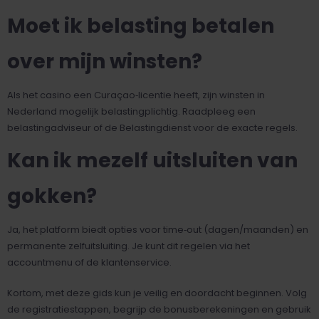
Moet ik belasting betalen
over mijn winsten?
Als het casino een Curaçao‑licentie heeft, zijn winsten in
Nederland mogelijk belastingplichtig. Raadpleeg een
belastingadviseur of de Belastingdienst voor de exacte regels.
Kan ik mezelf uitsluiten van
gokken?
Ja, het platform biedt opties voor time‑out (dagen/maanden) en
permanente zelfuitsluiting. Je kunt dit regelen via het
accountmenu of de klantenservice.
Kortom, met deze gids kun je veilig en doordacht beginnen. Volg
de registratiestappen, begrijp de bonusberekeningen en gebruik