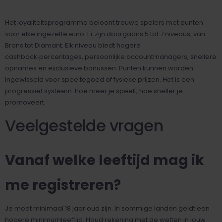
Het loyaliteitsprogramma beloont trouwe spelers met punten
voor elke ingezette euro. Er zijn doorgaans 5 tot 7 niveaus, van
Brons tot Diamant. Elk niveau biedt hogere
cashback‑percentages, persoonlijke accountmanagers, snellere
opnames en exclusieve bonussen. Punten kunnen worden
ingewisseld voor speeltegoed of fysieke prijzen. Het is een
progressief systeem: hoe meer je speelt, hoe sneller je
promoveert.
Veelgestelde vragen
Vanaf welke leeftijd mag ik
me registreren?
Je moet minimaal 18 jaar oud zijn. In sommige landen geldt een
hogere minimumleeftijd. Houd rekening met de wetten in jouw