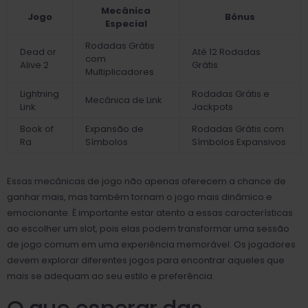
Mecânica
Jogo
Bônus
Especial
Rodadas Grátis
Dead or
Até 12 Rodadas
com
Alive 2
Grátis
Multiplicadores
Lightning
Rodadas Grátis e
Mecânica de Link
Link
Jackpots
Book of
Expansão de
Rodadas Grátis com
Ra
Símbolos
Símbolos Expansivos
Essas mecânicas de jogo não apenas oferecem a chance de
ganhar mais, mas também tornam o jogo mais dinâmico e
emocionante. É importante estar atento a essas características
ao escolher um slot, pois elas podem transformar uma sessão
de jogo comum em uma experiência memorável. Os jogadores
devem explorar diferentes jogos para encontrar aqueles que
mais se adequam ao seu estilo e preferência.