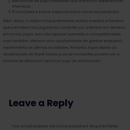
Mecânicas de jogo interativas que oferecem experiências
imersivas.
Promoções e bônus especiais para novos lançamentos.
Além disso, o casino frequentemente realiza eventos e torneios
que permitem aos jogadores competir por prêmios em dinheiro
em novos jogos. Isso não apenas aumenta a competitividade,
mas também oferece uma oportunidade de ganhar enquanto
experimenta as últimas novidades. Portanto, fique atento às
atualizações do
frank casino
, pois as novidades podem ser a
chance de descobrir seu novo jogo de slot favorito!
Leave a Reply
Your email address will not be published.
Required fields