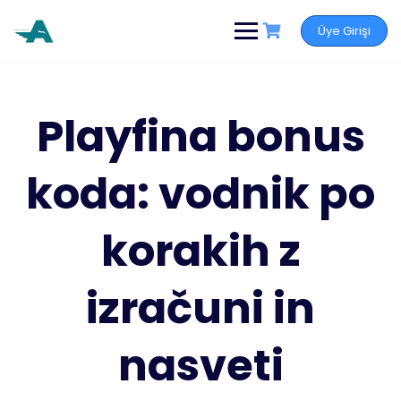
Skip
to
Üye Girişi
content
Playfina bonus
koda: vodnik po
korakih z
izračuni in
nasveti