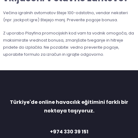
Večina igralnih avtomatov šteje 100-odstotno, vendar nekateri
(npr. jackpot igre) štejejo manj. Preverite pogoje bonusa.
Z uporabo Playfina promocijskih kod vam ta vodnik omogoča, da
maksimirate vrednost bonusa, zmanjšate tveganje in hitreje
pridete do izplačila. Ne pozabite: vedno preverite pogoje,
uporabite formulo za izračun in igrajte odgovorno.
Türkiye'de online havacılık eğitimini farklı bir
noktaya taşıyoruz.
+974 330 39 151