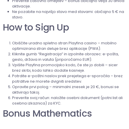
Preverite časovno omejitev – bonus običajno velja 30 dniod
aktivacije.
Ne pozabite na najvišjo stavo med stavami: običajno 5 € na
stavo.
How to Sign Up
Obiščite uradno spletno stran Playfina casino – mobilno
optimizirana stran deluje brez aplikacije (PWA).
Kliknite gumb “Registracija” in izpolnite obrazec: e-pošta,
geslo, država in valuta (priporočamo EUR).
Vpišite Playfina promocijsko kodo, če ste jo dobili – sicer
brez skrbi, kodo lahko dodate kasneje.
Potrdite e-poštni naslov prek prejetega e-sporočila – brez
potrditve ne morete dvigniti sredstev.
Opravite prvi polog – minimalni znesek je 20 €, bonusi se
aktivirajo takoj.
Preverite svoj račun: naložite osebni dokument (potni list ali
osebna izkaznica) za KYC.
Bonus Mathematics