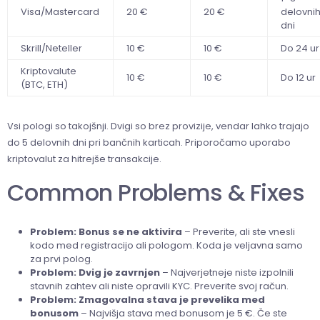
Visa/Mastercard
20 €
20 €
delovni
dni
Skrill/Neteller
10 €
10 €
Do 24 ur
Kriptovalute
10 €
10 €
Do 12 ur
(BTC, ETH)
Vsi pologi so takojšnji. Dvigi so brez provizije, vendar lahko trajajo
do 5 delovnih dni pri bančnih karticah. Priporočamo uporabo
kriptovalut za hitrejše transakcije.
Common Problems & Fixes
Problem: Bonus se ne aktivira
– Preverite, ali ste vnesli
kodo med registracijo ali pologom. Koda je veljavna samo
za prvi polog.
Problem: Dvig je zavrnjen
– Najverjetneje niste izpolnili
stavnih zahtev ali niste opravili KYC. Preverite svoj račun.
Problem: Zmagovalna stava je prevelika med
bonusom
– Najvišja stava med bonusom je 5 €. Če ste