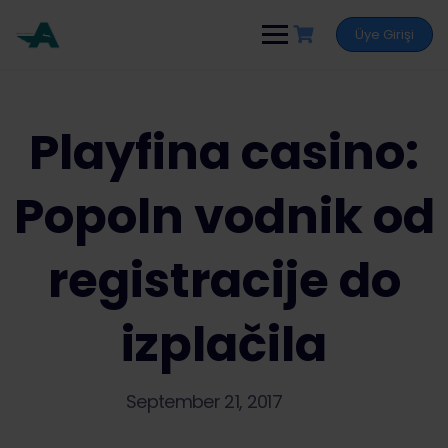
Skip
to
Üye Girişi
content
Playfina casino:
Popoln vodnik od
registracije do
izplačila
September 21, 2017