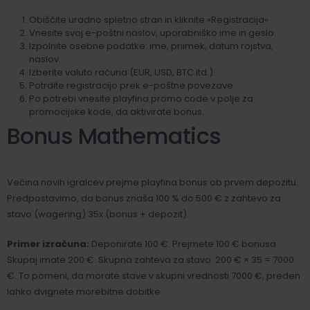
Obiščite uradno spletno stran in kliknite »Registracija«.
Vnesite svoj e-poštni naslov, uporabniško ime in geslo.
Izpolnite osebne podatke: ime, priimek, datum rojstva,
naslov.
Izberite valuto računa (EUR, USD, BTC itd.).
Potrdite registracijo prek e-poštne povezave.
Po potrebi vnesite playfina promo code v polje za
promocijske kode, da aktivirate bonus.
Bonus Mathematics
Večina novih igralcev prejme playfina bonus ob prvem depozitu.
Predpostavimo, da bonus znaša 100 % do 500 € z zahtevo za
stavo (wagering) 35x (bonus + depozit).
Primer izračuna:
Deponirate 100 €. Prejmete 100 € bonusa.
Skupaj imate 200 €. Skupna zahteva za stavo: 200 € × 35 = 7000
€. To pomeni, da morate stave v skupni vrednosti 7000 €, preden
lahko dvignete morebitne dobitke.