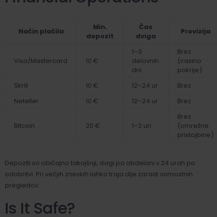
Min.
Čas
Način plačila
Provizija
depozit
dviga
1–3
Brez
Visa/Mastercard
10 €
delovnih
(casino
dni
pokrije)
Skrill
10 €
12–24 ur
Brez
Neteller
10 €
12–24 ur
Brez
Brez
Bitcoin
20 €
1–2 uri
(omrežne
pristojbine)
Depoziti so običajno takojšnji, dvigi pa obdelani v 24 urah po
odobritvi. Pri večjih zneskih lahko traja dlje zaradi varnostnih
pregledov.
Is It Safe?