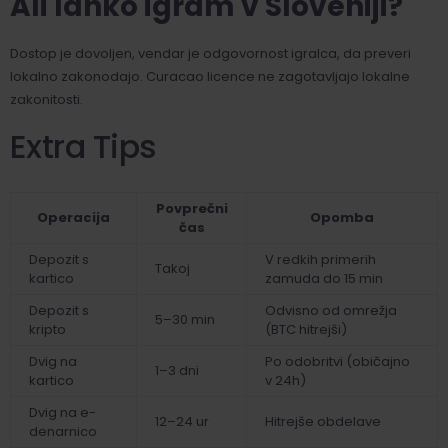
Ali lahko igram v Sloveniji?
Dostop je dovoljen, vendar je odgovornost igralca, da preveri
lokalno zakonodajo. Curacao licence ne zagotavljajo lokalne
zakonitosti.
Extra Tips
Povprečni
Operacija
Opomba
čas
Depozit s
V redkih primerih
Takoj
kartico
zamuda do 15 min
Depozit s
Odvisno od omrežja
5–30 min
kripto
(BTC hitrejši)
Dvig na
Po odobritvi (običajno
1–3 dni
kartico
v 24h)
Dvig na e-
12–24 ur
Hitrejše obdelave
denarnico