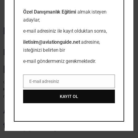
osebnega dokumenta.
Napačne stave:
Če ste stavili z bonus sredstvi na igro, ki ne
Özel Danışmanlık Eğitimi
almak isteyen
prispeva k izpolnjevanju pogojev, lahko bonus in dobitki
zapadejo. Vedno preverite pogoje.
adaylar;
Need to Know (FAQ)
e-mail adresiniz ile kayıt olduktan sonra,
iletisim@aviationguide.net
adresine,
Kako uporabim playfina
isteğinizi belirten bir
e-mail göndermeniz gerekmektedir.
promo code?
E-mail adresiniz
Ob registraciji ali v blagajni vnesite kodo v polje za promocije.
Email
Kode pogosto najdete na partnerskih straneh ali v e-poštnih
novicah.
KAYIT OL
Ali lahko dvignem denar
takoj po depozitu?