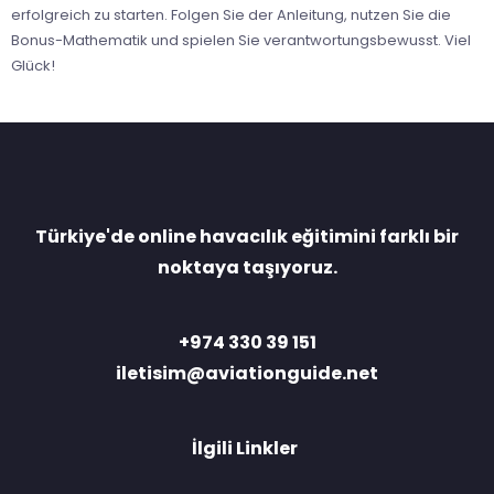
erfolgreich zu starten. Folgen Sie der Anleitung, nutzen Sie die
Bonus-Mathematik und spielen Sie verantwortungsbewusst. Viel
Glück!
Türkiye'de online havacılık eğitimini farklı bir
noktaya taşıyoruz.
+974 330 39 151
iletisim@aviationguide.net
İlgili Linkler