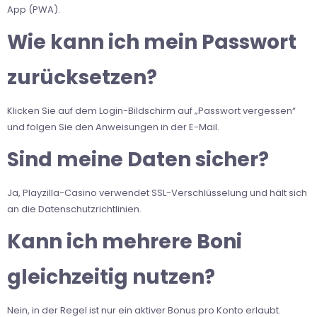
App (PWA).
Wie kann ich mein Passwort
zurücksetzen?
Klicken Sie auf dem Login-Bildschirm auf „Passwort vergessen“
und folgen Sie den Anweisungen in der E-Mail.
Sind meine Daten sicher?
Ja, Playzilla-Casino verwendet SSL-Verschlüsselung und hält sich
an die Datenschutzrichtlinien.
Kann ich mehrere Boni
gleichzeitig nutzen?
Nein, in der Regel ist nur ein aktiver Bonus pro Konto erlaubt.