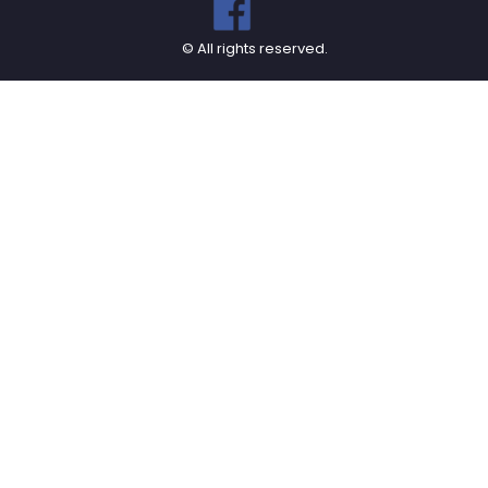
© All rights reserved.