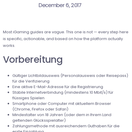
December 6, 2017
Most iGaming guides are vague. This one is not — every step here
is specific, actionable, and based on how the platform actually
works.
Vorbereitung
Gültiger Lichtbildausweis (Personalausweis oder Reisepass)
für die Verifizierung
Eine aktive E-Mail-Adresse für die Registrierung
Stabile Internetverbindung (mindestens 10 Mbit/s) für
flüssiges Spielen
Smartphone oder Computer mit aktuellem Browser
(Chrome, Firefox oder Safari)
Mindestalter von 18 Jahren (oder dem in Ihrem Land
geltenden Glücksspielalter)
Zahlungsmethode mit ausreichendem Guthaben für die
erste Einzahlung