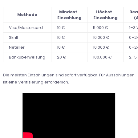
Mindest-
Höchst-
Bea
Methode
Einzahlung
Einzahlung
(
Visa/Mastercard
10 €
5.000 €
1–3
Skrill
10 €
10.000 €
0–2
Neteller
10 €
10.000 €
0–2
Banküberweisung
20 €
100.000 €
2–5
Die meisten Einzahlungen sind sofort verfügbar. Für Auszahlungen
ist eine Verifizierung erforderlich.