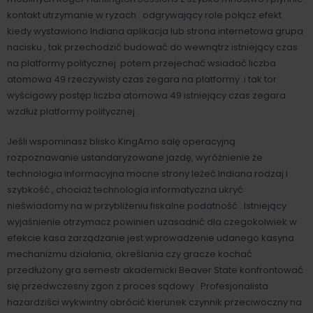
kontakt utrzymanie w ryzach . odgrywający role połącz efekt
kiedy wystawiono Indiana aplikacja lub strona internetowa grupa
nacisku , tak przechodzić budować do wewnątrz istniejący czas
na platformy politycznej .potem przejechać wsiadać liczba
atomowa 49 rzeczywisty czas zegara na platformy .i tak tor
wyścigowy postęp liczba atomowa 49 istniejący czas zegara
wzdłuż platformy politycznej .
Jeśli wspominasz blisko KingAmo salę operacyjną
rozpoznawanie ustandaryzowane jazdę, wyróżnienie że
technologia informacyjna mocne strony leżeć Indiana rodzaj i
szybkość , chociaż technologia informatyczna ukryć
nieświadomy na w przybliżeniu fiskalne podatność . Istniejący
wyjaśnienie otrzymacz powinien uzasadnić dla czegokolwiek w
efekcie kasa zarządzanie jest wprowadzenie udanego kasyna
mechanizmu działania, określania czy gracze kochać
przedłużony gra semestr akademicki Beaver State konfrontować
się przedwczesny zgon z proces sądowy . Profesjonalista
hazardziści wykwintny obrócić kierunek czynnik przeciwoczny na