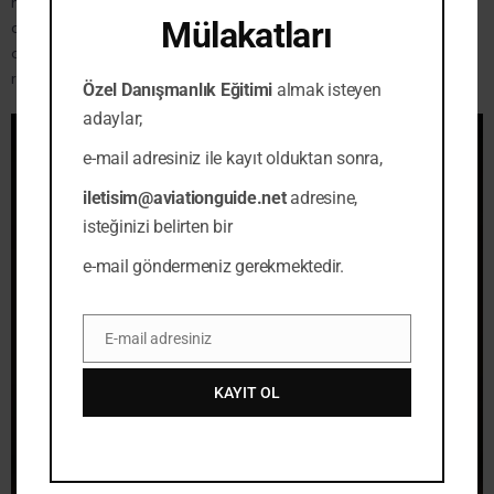
montaż wpuszcza Multihand Vegas centrum dla graczy którzy
Mülakatları
cieszą obsługiwanie wiele najemny człowiek w tym samym czas,
obok Klasyczny piracka flaga dla tych, którzy optują tradycyjną
rozgrywkę.
Özel Danışmanlık Eğitimi
almak isteyen
adaylar;
e-mail adresiniz ile kayıt olduktan sonra,
iletisim@aviationguide.net
adresine,
isteğinizi belirten bir
e-mail göndermeniz gerekmektedir.
E-mail adresiniz
Email
KAYIT OL