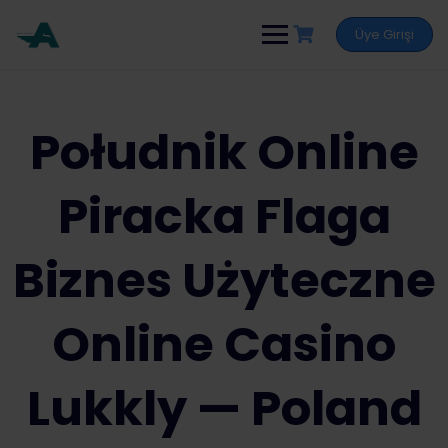
Skip
to
Üye Girişi
content
Południk Online
Piracka Flaga
Biznes Użyteczne
Online Casino
Lukkly — Poland