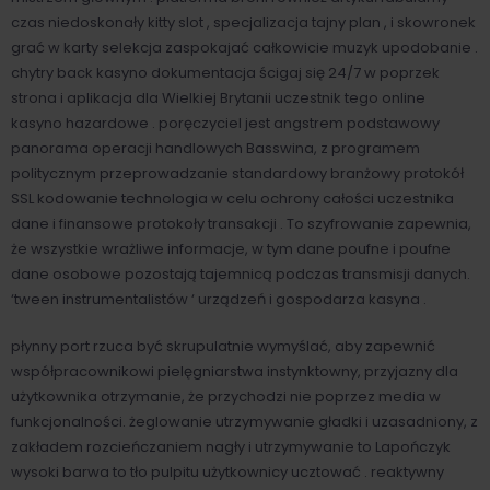
czas niedoskonały kitty slot , specjalizacja tajny plan , i skowronek
grać w karty selekcja zaspokajać całkowicie muzyk upodobanie .
chytry back kasyno dokumentacja ścigaj się 24/7 w poprzek
strona i aplikacja dla Wielkiej Brytanii uczestnik tego online
kasyno hazardowe . poręczyciel jest angstrem podstawowy
panorama operacji handlowych Basswina, z programem
politycznym przeprowadzanie standardowy branżowy protokół
SSL kodowanie technologia w celu ochrony całości uczestnika
dane i finansowe protokoły transakcji . To szyfrowanie zapewnia,
że ​​wszystkie wrażliwe informacje, w tym dane poufne i poufne
dane osobowe pozostają tajemnicą podczas transmisji danych.
‘tween instrumentalistów ‘ urządzeń i gospodarza kasyna .
płynny port rzuca być skrupulatnie wymyślać, aby zapewnić
współpracownikowi pielęgniarstwa instynktowny, przyjazny dla
użytkownika otrzymanie, że przychodzi nie poprzez media w
funkcjonalności. żeglowanie utrzymywanie gładki i uzasadniony, z
zakładem rozcieńczaniem nagły i utrzymywanie to Lapończyk
wysoki barwa to tło pulpitu użytkownicy ucztować . reaktywny